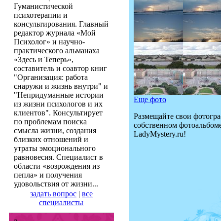
Гуманистической
психотерапии и
консультирования. Главный
редактор журнала «Мой
Психолог» и научно-
практического альманаха
«Здесь и Теперь»,
составитель и соавтор книг
"Организация: работа
снаружи и жизнь внутри" и
"Непридуманные истории
Еще фото
из жизни психологов и их
клиентов". Консультирует
Размещайте свои фотогр
по проблемам поиска
собственном фотоальбоме
смысла жизни, создания
LadyMystery.ru!
близких отношений и
утраты эмоционального
равновесия. Специалист в
области «возрождения из
пепла» и получения
удовольствия от жизни...
задать вопрос
|
все
специалисты