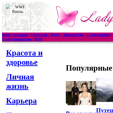
Консультации
|
Гороскоп
|
Фото
|
Знакомства
|
Голосования
|
Сотрудничество
|
RSS
Красота и
здоровье
Популярные
Личная
жизнь
Карьера
Путеш