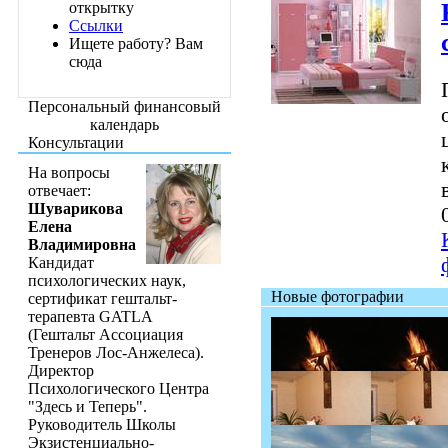
открытку
Ссылки
Ищете работу? Вам
сюда
Персональный финансовый
календарь
Консультации
На вопросы
отвечает:
Шуварикова
Елена
Владимировна
Кандидат
психологических наук,
Новые фотографии
сертификат гештальт-
терапевта GATLA
(Гештальт Ассоциация
Тренеров Лос-Анжелеса).
Директор
Психологического Центра
"Здесь и Теперь".
Руководитель Школы
Экзистенциально-