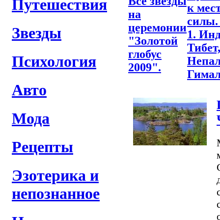
Все звезды
Путешествия
к мес
на
силы.
церемонии
Звезды
1. Ин
"Золотой
Тибет
глобус
Психология
Непал
2009".
Гимал
Авто
Мода
Рецепты
Эзотерика и
непознанное