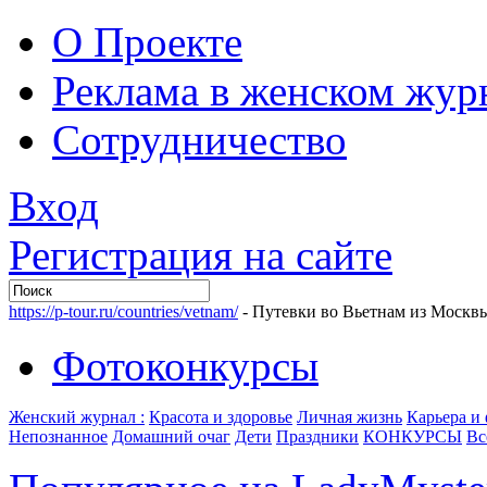
О Проекте
Реклама в женском жур
Сотрудничество
Вход
Регистрация на сайте
https://p-tour.ru/countries/vetnam/
- Путевки во Вьетнам из Москв
Фотоконкурсы
Женский журнал :
Красота и здоровье
Личная жизнь
Карьера и
Непознанное
Домашний очаг
Дети
Праздники
КОНКУРСЫ
Вс