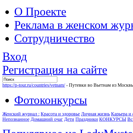
О Проекте
Реклама в женском жур
Сотрудничество
Вход
Регистрация на сайте
https://p-tour.ru/countries/vetnam/
- Путевки во Вьетнам из Москв
Фотоконкурсы
Женский журнал :
Красота и здоровье
Личная жизнь
Карьера и
Непознанное
Домашний очаг
Дети
Праздники
КОНКУРСЫ
Вс