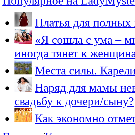
Популярное на LadyMyster
Платья для полных
«Я сошла с ума – м
иногда тянет к женщин
Места силы. Карели
Наряд для мамы нев
свадьбу к дочери/сыну?
Как экономно отме