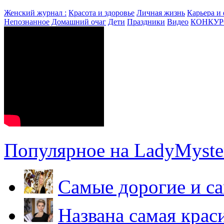
Женский журнал :
Красота и здоровье
Личная жизнь
Карьера и
Непознанное
Домашний очаг
Дети
Праздники
Видео
КОНКУ
Популярное на LadyMyster
Самые дорогие и са
Названа самая крас