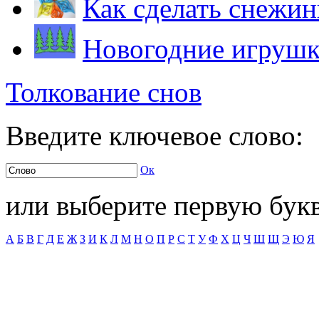
Как сделать снежин
Новогодние игрушк
Толкование снов
Введите ключевое слово:
Ок
или выберите первую букв
А
Б
В
Г
Д
Е
Ж
З
И
К
Л
М
Н
О
П
Р
С
Т
У
Ф
Х
Ц
Ч
Ш
Щ
Э
Ю
Я