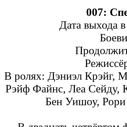
007: Спе
Дата выхода в
Боеви
Продолжит
Режиссё
В ролях: Дэниэл Крэйг, М
Рэйф Файнс, Леа Сейду, 
Бен Уишоу, Рори
В двадцать четвёртом 