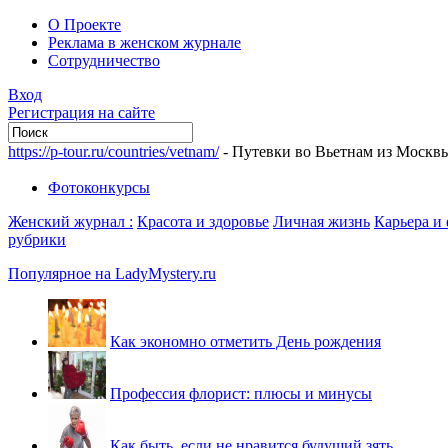
О Проекте
Реклама в женском журнале
Сотрудничество
Вход
Регистрация на сайте
https://p-tour.ru/countries/vetnam/
- Путевки во Вьетнам из Москв
Фотоконкурсы
Женский журнал :
Красота и здоровье
Личная жизнь
Карьера и
рубрики
Популярное на LadyMystery.ru
Как экономно отметить День рождения
Профессия флорист: плюсы и минусы
Как быть, если не нравится будущий зять