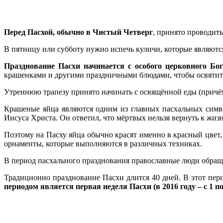
Перед Пасхой, обычно в Чистый Четверг
, принято проводить
В пятницу или субботу нужно испечь куличи, которые являютс
Празднование Пасхи начинается с особого церковного Бо
крашенками и другими праздничными блюдами, чтобы освятить
Утреннюю трапезу принято начинать с освящённой еды (причём 
Крашеные яйца являются одним из главных пасхальных симв
Иисуса Христа. Он ответил, что мёртвых нельзя вернуть к жизн
Поэтому на Пасху яйца обычно красят именно в красный цвет,
орнаменты, которые выполняются в различных техниках.
В период пасхального празднования православные люди обращаю
Традиционно празднование Пасхи длится 40 дней. В этот пер
периодом является первая неделя Пасхи (в 2016 году – с 1 по