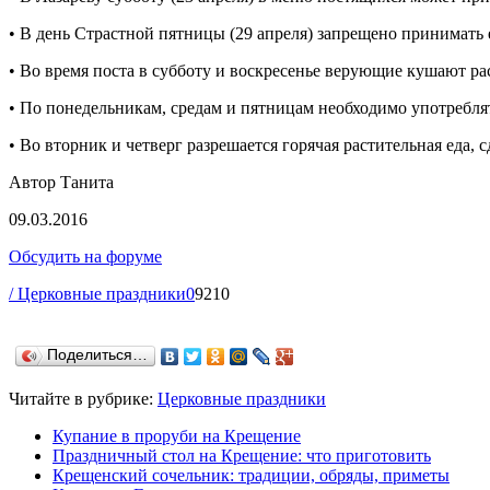
• В день Страстной пятницы (29 апреля) запрещено принимать
• Во время поста в субботу и воскресенье верующие кушают р
• По понедельникам, средам и пятницам необходимо употреблять
• Во вторник и четверг разрешается горячая растительная еда,
Автор Танита
09.03.2016
Обсудить на форуме
/ Церковные праздники
0
9210
Поделиться…
Читайте в рубрике:
Церковные праздники
Купание в проруби на Крещение
Праздничный стол на Крещение: что приготовить
Крещенский сочельник: традиции, обряды, приметы