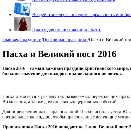
Воздействие через интернет - реальность или бр
Платья для полных женщин. Фото
Главная
/
Праздники
/
Церковные праздники
/
Пасха и Великий по
Пасха и Великий пост 2016
Пасха 2016 – самый важный праздник христианского мира, к
большое значение для каждого православного человека.
Пасха относится к разряду так называемых переходящих праздн
Вознесения, а также других важных церковных событий.
Для определения даты православной Пасхи используется Юли
специальные календари, чтобы православные верующие могли с
Православная Пасха 2016 попадает на 1 мая
.
Великий пост 