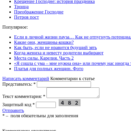
Крещение Господне: история праздника
Троица
Преображение Господне
Петров пост
Популярное:
Если в личной жизни пауза… Как не отпугнуть потенциа
Какие они, женщины-кошки?
Как быть, если не нравится будущий зять
Когда жениха и невесту родители выбирают
Места силы. Карелия. Часть 2
«Я сошла с ума – мне нужна она» или почему нас иногда
Платья для полных женщин. Фото
Написать комментарий
Комментарии к статье
Представьтесь:
*
Текст комментария:
*
Защитный код
*
Отправить
*
– поля обязательны для заполнения
Комментарии отсутствуют