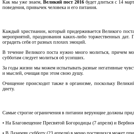
Как мы уже знаем,
Великий пост 2016
будет длиться с 14 мар
поведения, привычек человека и его питания.
Каждый христианин, который придерживается Великого поста,
мероприятий, празднования каких-либо торжественных дат. П
оградить себя от разных плохих эмоций.
В течение Великого поста нужно много молиться, причем м
субботам следует молиться об усопших.
За годы жизни мы можем испытывать разные негативные чувства:
и мыслей, очищая при этом свою душу.
Очищение происходит также в организме, поскольку Великий
диету.
Самые строгие ограничения в питании верующие должны при
• На Благовещение Пресвятой Богородицы (7 апреля) и Вербно
• В Лазареву субботу (23 апреля) в меню постящихся может при