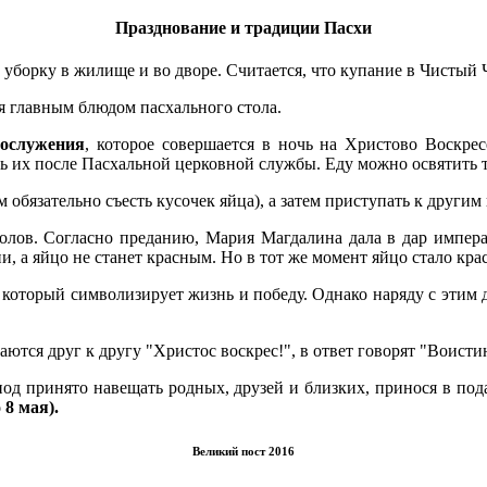
Празднование и традиции Пасхи
 уборку в жилище и во дворе. Считается, что купание в Чистый 
я главным блюдом пасхального стола.
гослужения
, которое совершается в ночь на Христово Воскре
 их после Пасхальной церковной службы. Еду можно освятить т
обязательно съесть кусочек яйца), а затем приступать к другим
олов. Согласно преданию, Мария Магдалина дала в дар импер
и, а яйцо не станет красным. Но в тот же момент яйцо стало кра
 который символизирует жизнь и победу. Однако наряду с этим д
тся друг к другу "Христос воскрес!", в ответ говорят "Воистин
иод принято навещать родных, друзей и близких, принося в по
 8 мая).
Великий пост 2016