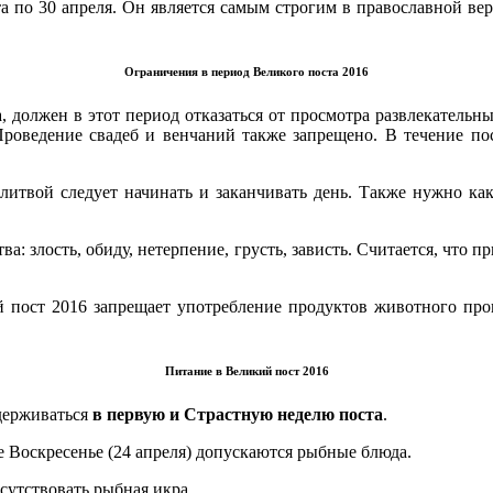
та по 30 апреля. Он является самым строгим в православной ве
Ограничения в период Великого поста 2016
 должен в этот период отказаться от просмотра развлекатель
роведение свадеб и венчаний также запрещено. В течение пос
олитвой следует начинать и заканчивать день. Также нужно к
 злость, обиду, нетерпение, грусть, зависть. Считается, что п
 пост 2016 запрещает употребление продуктов животного про
Питание в Великий пост 2016
держиваться
в первую и Страстную неделю поста
.
е Воскресенье (24 апреля) допускаются рыбные блюда.
сутствовать рыбная икра.