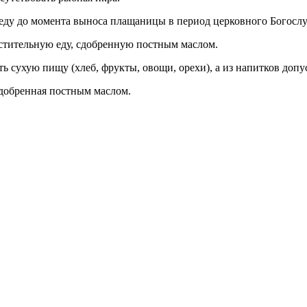
 еду до момента выноса плащаницы в период церковного Богосл
астительную еду, сдобренную постным маслом.
 сухую пищу (хлеб, фрукты, овощи, орехи), а из напитков допус
 сдобренная постным маслом.