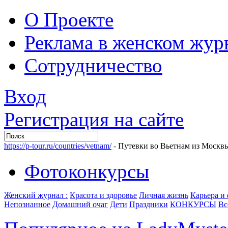
О Проекте
Реклама в женском жур
Сотрудничество
Вход
Регистрация на сайте
https://p-tour.ru/countries/vetnam/
- Путевки во Вьетнам из Москв
Фотоконкурсы
Женский журнал :
Красота и здоровье
Личная жизнь
Карьера и
Непознанное
Домашний очаг
Дети
Праздники
КОНКУРСЫ
Вс