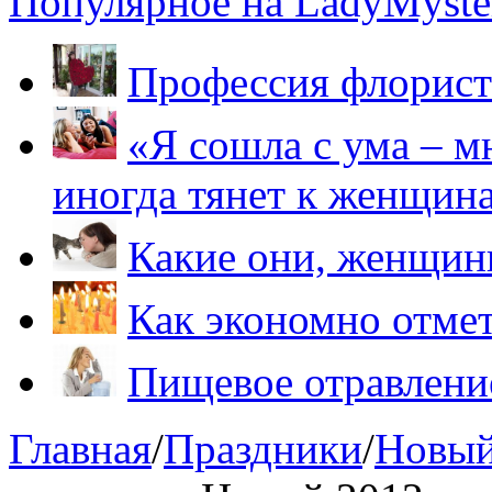
Популярное на LadyMyster
Профессия флорист
«Я сошла с ума – м
иногда тянет к женщин
Какие они, женщи
Как экономно отме
Пищевое отравление
Главная
/
Праздники
/
Новый