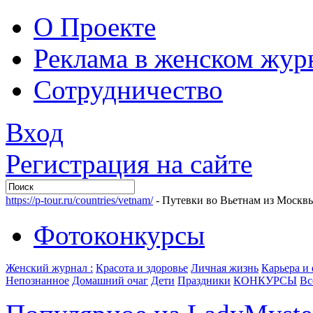
О Проекте
Реклама в женском жур
Сотрудничество
Вход
Регистрация на сайте
https://p-tour.ru/countries/vetnam/
- Путевки во Вьетнам из Москв
Фотоконкурсы
Женский журнал :
Красота и здоровье
Личная жизнь
Карьера и
Непознанное
Домашний очаг
Дети
Праздники
КОНКУРСЫ
Вс