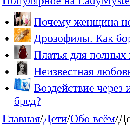
Популярное на LadyMyster
Почему женщина не
Дрозофилы. Как бо
Платья для полных
Неизвестная любов
Воздействие через 
бред?
Главная
/
Дети
/
Обо всём
/
Де