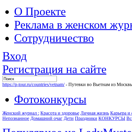
О Проекте
Реклама в женском жур
Сотрудничество
Вход
Регистрация на сайте
https://p-tour.ru/countries/vetnam/
- Путевки во Вьетнам из Москв
Фотоконкурсы
Женский журнал :
Красота и здоровье
Личная жизнь
Карьера и
Непознанное
Домашний очаг
Дети
Праздники
КОНКУРСЫ
Вс