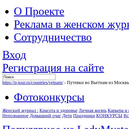
О Проекте
Реклама в женском жур
Сотрудничество
Вход
Регистрация на сайте
https://p-tour.ru/countries/vetnam/
- Путевки во Вьетнам из Москв
Фотоконкурсы
Женский журнал :
Красота и здоровье
Личная жизнь
Карьера и
Непознанное
Домашний очаг
Дети
Праздники
КОНКУРСЫ
Вс