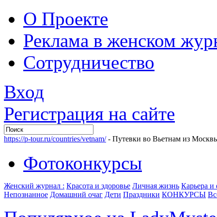
О Проекте
Реклама в женском жур
Сотрудничество
Вход
Регистрация на сайте
https://p-tour.ru/countries/vetnam/
- Путевки во Вьетнам из Москв
Фотоконкурсы
Женский журнал :
Красота и здоровье
Личная жизнь
Карьера и
Непознанное
Домашний очаг
Дети
Праздники
КОНКУРСЫ
Вс