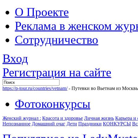
О Проекте
Реклама в женском жур
Сотрудничество
Вход
Регистрация на сайте
https://p-tour.ru/countries/vetnam/
- Путевки во Вьетнам из Москв
Фотоконкурсы
Женский журнал :
Красота и здоровье
Личная жизнь
Карьера и
Непознанное
Домашний очаг
Дети
Праздники
КОНКУРСЫ
Вс