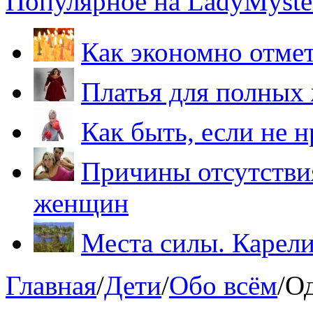
Популярное на LadyMyster
Как экономно отме
Платья для полных
Как быть, если не 
Причины отсутствия
женщин
Места силы. Карели
Главная
/
Дети
/
Обо всём
/
Од