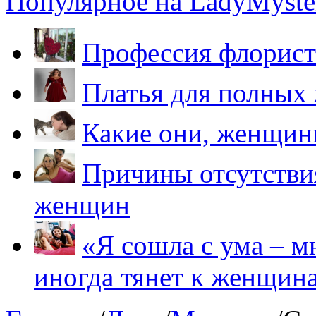
Популярное на LadyMyster
Профессия флорист
Платья для полных
Какие они, женщи
Причины отсутствия
женщин
«Я сошла с ума – м
иногда тянет к женщин