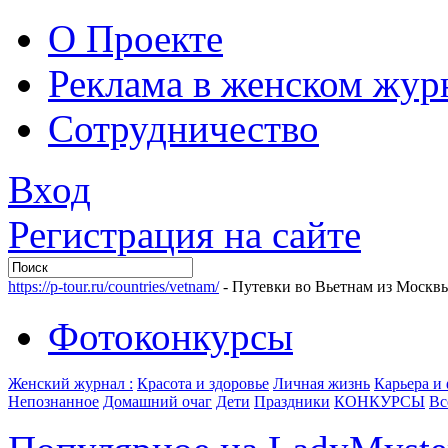
О Проекте
Реклама в женском жур
Сотрудничество
Вход
Регистрация на сайте
https://p-tour.ru/countries/vetnam/
- Путевки во Вьетнам из Москв
Фотоконкурсы
Женский журнал :
Красота и здоровье
Личная жизнь
Карьера и
Непознанное
Домашний очаг
Дети
Праздники
КОНКУРСЫ
Вс