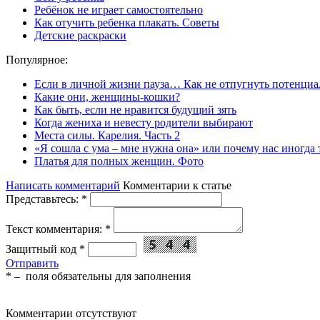
Ребёнок не играет самостоятельно
Как отучить ребенка плакать. Советы
Детские раскраски
Популярное:
Если в личной жизни пауза… Как не отпугнуть потенциа
Какие они, женщины-кошки?
Как быть, если не нравится будущий зять
Когда жениха и невесту родители выбирают
Места силы. Карелия. Часть 2
«Я сошла с ума – мне нужна она» или почему нас иногда
Платья для полных женщин. Фото
Написать комментарий
Комментарии к статье
Представьтесь:
*
Текст комментария:
*
Защитный код
*
Отправить
*
– поля обязательны для заполнения
Комментарии отсутствуют