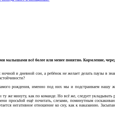
ыми малышами всё более или менее понятно. Кормление, чере
раз: ночной и дневной сон, а ребёнок не желает делать паузы в
астойчивости?
амого рождения, именно под них мы и подстраиваем нашу жиз
 ту же минуту, как по команде. Но всё же, следует укладывать 
мени просьбой ещё почитать, слезами, поминутным соскакиван
аботается негативное отношение ко сну, как к наказанию. Засы