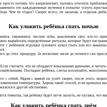
 просто потому, что капризничает, пытаясь отогнать приближаю
 заменить эти каждодневные мучения в попытке уснуть простым 
еда. Чем не отдых? Скорее всего, не засыпая, а отдыхая днём
Как уложить ребёнка спать ночью
емся, умываемся, чистим зубы, выключаем свет, кто-то при
ужно выработать определённые ритуалы, которые будут настраив
рите с ребёнком игрушки (уложите кукол спать или все машины
ся.
го до этих процедур. За несколько часов до ночного сна просл
Если считаете, что не обладаете вокальными данными, и читать 
 колыбельными. Погладьте ребёнка, слегка похлопайте, монотон
его с собой. Рядом с мамой он уснёт скорее, после этого, мож
 изменения температуры. Хорош такой способ, если кроватка мал
казался в другой обстановке.
ся темноты, так ребёнку будет легче заснуть, не пугаясь, что мам
Как уложить ребёнка спать днём