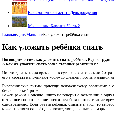
Как экономно отметить День рождения
Места силы. Карелия. Часть 2
Главная
/
Дети
/
Малыши
/
Как уложить ребёнка спать
Как уложить ребёнка спать
Поговорим о том, как уложить спать ребёнка. Ведь с грудн
А как же уложить спать более старших ребятишек?
Но что делать, когда время сна в сутках сократилось до 2-х 
его в кровать напоминают «бои» со слезами против маминой н
Биологические ритмы присущи человеческому организму с с
биологический ритм.
Важен режим. Конечно, никто не говорит о засыпании в одну и
отчаянное сопротивление почти неизбежно: оттягивание вре
одновременно. Если ругать ребёнка, ставить в угол, то выр
может проявиться ещё одно последствие, ночные кошмары.