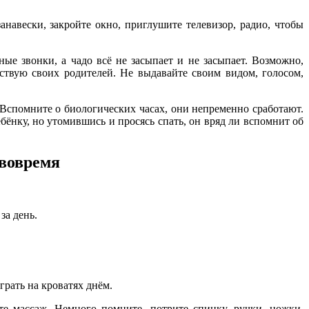
анавески, закройте окно, приглушите телевизор, радио, чтобы
ные звонки, а чадо всё не засыпает и не засыпает. Возможно,
ствую своих родителей. Не выдавайте своим видом, голосом,
. Вспомните о биологических часах, они непременно сработают.
ебёнку, но утомившись и просясь спать, он вряд ли вспомнит об
 вовремя
за день.
грать на кроватях днём.
е массаж. Немного помните, потрите спинку, ручки, ножки.