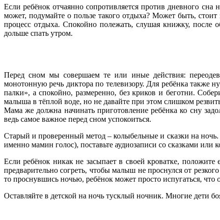
Если ребёнок отчаянно сопротивляется против дневного сна не
может, подумайте о пользе такого отдыха? Может быть, стоит
процесс отдыха. Спокойно полежать, слушая книжку, после об
дольше спать утром.
Перед сном мы совершаем те или иные действия: переодева
монотонную речь диктора по телевизору. Для ребёнка также н
палки», а спокойно, размеренно, без криков и беготни. Собе
малыша в тёплой воде, но не давайте при этом слишком резвить
Мама же должна начинать приготовление ребёнка ко сну задол
ведь самое важное перед сном успокоиться.
Старый и проверенный метод – колыбельные и сказки на ночь. 
именно мамин голос), поставьте аудиозаписи со сказками или
Если ребёнок никак не засыпает в своей кроватке, положите 
предварительно согреть, чтобы малыш не проснулся от резкого
то проснувшись ночью, ребёнок может просто испугаться, что о
Оставляйте в детской на ночь тусклый ночник. Многие дети боят