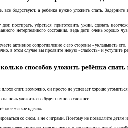
, все бодрствуют, а ребёнка нужно уложить спать. Задёрните з
 дел: постирать, убраться, приготовить ужин, сделать неотлож
ванного нетерпеливого состояния, ведь дети очень хорошо чув
речаете активное сопротивление с его стороны - укладывать его
нечно, в этом случае вы проявите некую «слабость» и уступите р
колько способов уложить ребёнка спать
плохо спит, возможно, он просто не успевает хорошо утомиться 
о на ночь уложить его будет намного сложнее.
тёплое мягкое одеяло.
роваться со сном, а не с играми. Поэтому не позволяйте детям и
о последнего момента малыш играл в подвижную игру) сделайт