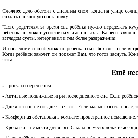
Сложнее дело обстоит с дневным сном, когда на улице солнце
создать спокойную обстановку.
Часто родителям за время сна ребёнка нужно переделать кучу
ребёнок не может успокоиться именно из-за Вашего взволно
взглядом суеты, нетерпения и тем более раздражения.
И последний способ уложить ребёнка спать без слёз, если вст
Когда ребёнок захочет, он покажет Вам, что готов заснуть. Ко
этом.
Ещё нес
- Прогулки перед сном.
- Активные подвижные игры после дневного сна. Если ребёнок 
- Дневной сон не позднее 15 часов. Если малыш заснул после, т
- Комфортная обстановка в комнате: проветренное помещение, 
- Кроватка – не место для игры. Спальное место должно ассоции
- Если ребёнок очень взволнован, или бодр перед сном (д