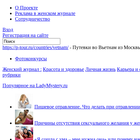
О Проекте
Реклама в женском журнале
Сотрудничество
Вход
Регистрация на сайте
https://p-tour.ru/countries/vetnam/
- Путевки во Вьетнам из Москв
Фотоконкурсы
Женский журнал :
Красота и здоровье
Личная жизнь
Карьера и
рубрики
Популярное на LadyMystery.ru
Пищевое отравление. Что делать при отравлени
Причины отсутствия сексуального желания у ж
«Я сошла с ума – мне нужна она» или почему на