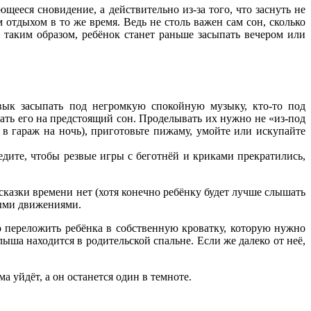
щееся сновидение, а действительно из-за того, что заснуть не
отдыхом в то же время. Ведь не столь важен сам сон, сколько
, таким образом, ребёнок станет раньше засыпать вечером или
вык засыпать под негромкую спокойную музыку, кто-то под
ать его на предстоящий сон. Проделывать их нужно не «из-под
 в гараж на ночь), приготовьте пижаму, умойте или искупайте
едите, чтобы резвые игры с беготнёй и криками прекратились,
сказки времени нет (хотя конечно ребёнку будет лучше слышать
ными движениями.
но переложить ребёнка в собственную кроватку, которую нужно
ыша находится в родительской спальне. Если же далеко от неё,
а уйдёт, а он останется один в темноте.