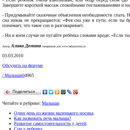
Завершите короткий массаж спокойными поглаживаниями и на
- Придумывайте сказочные объяснения необходимости спать. Н
сна никак не прекращаются: «Фея сна уже в пути, если ты бу
понимает, что такое сон и разговаривает.
- Ни в коем случае не пугайте ребёнка словами вроде: «Если ты
Алика Демина
Автор
специально для
www.ladymystery.ru
03.03.2010
Обсудить на форуме
/ Малыши
0
4965
Поделиться…
Читайте в рубрике:
Малыши
Один день из жизни маленького носика
Как развивать речь малыша?
Развитие самостоятельности у детей
Сон у ребенка