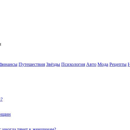
ы
 финансы
Путешествия
Звёзды
Психология
Авто
Мода
Рецепты
и?
енщин
с иногда тянет к женщинам?