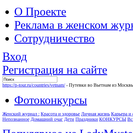
О Проекте
Реклама в женском жур
Сотрудничество
Вход
Регистрация на сайте
https://p-tour.ru/countries/vetnam/
- Путевки во Вьетнам из Москв
Фотоконкурсы
Женский журнал :
Красота и здоровье
Личная жизнь
Карьера и
Непознанное
Домашний очаг
Дети
Праздники
КОНКУРСЫ
Вс