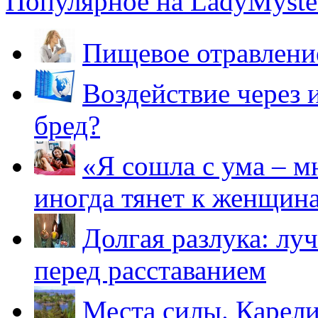
Популярное на LadyMyster
Пищевое отравление
Воздействие через 
бред?
«Я сошла с ума – м
иногда тянет к женщин
Долгая разлука: лу
перед расставанием
Места силы. Карели