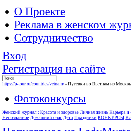
О Проекте
Реклама в женском жур
Сотрудничество
Вход
Регистрация на сайте
https://p-tour.ru/countries/vetnam/
- Путевки во Вьетнам из Москв
Фотоконкурсы
Женский журнал :
Красота и здоровье
Личная жизнь
Карьера и
Непознанное
Домашний очаг
Дети
Праздники
КОНКУРСЫ
Вс