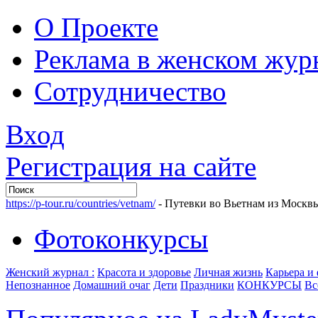
О Проекте
Реклама в женском жур
Сотрудничество
Вход
Регистрация на сайте
https://p-tour.ru/countries/vetnam/
- Путевки во Вьетнам из Москв
Фотоконкурсы
Женский журнал :
Красота и здоровье
Личная жизнь
Карьера и
Непознанное
Домашний очаг
Дети
Праздники
КОНКУРСЫ
Вс