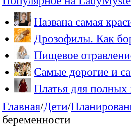
Популярное на LadyMyster
Названа самая крас
Дрозофилы. Как бо
Пищевое отравление
Самые дорогие и са
Платья для полных
Главная
/
Дети
/
Планировани
беременности