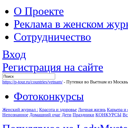
О Проекте
Реклама в женском жур
Сотрудничество
Вход
Регистрация на сайте
https://p-tour.ru/countries/vetnam/
- Путевки во Вьетнам из Москв
Фотоконкурсы
Женский журнал :
Красота и здоровье
Личная жизнь
Карьера и
Непознанное
Домашний очаг
Дети
Праздники
КОНКУРСЫ
Вс