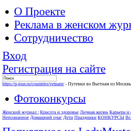
О Проекте
Реклама в женском жур
Сотрудничество
Вход
Регистрация на сайте
https://p-tour.ru/countries/vetnam/
- Путевки во Вьетнам из Москв
Фотоконкурсы
Женский журнал :
Красота и здоровье
Личная жизнь
Карьера и
Непознанное
Домашний очаг
Дети
Праздники
КОНКУРСЫ
Вс