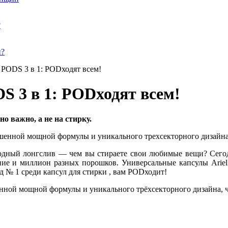
?
и?
 PODS 3 в 1: PODходят всем!
S 3 в 1: PODходят всем!
но важно, а не на стирку.
модный лонгслив — чем вы стираете свои любимые вещи? Сегод
ние и миллион разных порошков. Универсальные капсулы Ariel
д № 1 среди капсул для стирки , вам PODходит!
нной мощной формулы и уникального трёхсекторного дизайна, ч