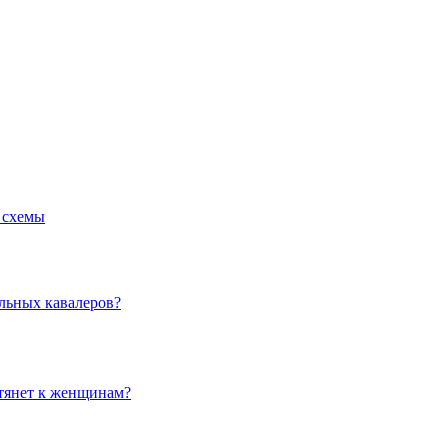
е схемы
льных кавалеров?
 тянет к женщинам?