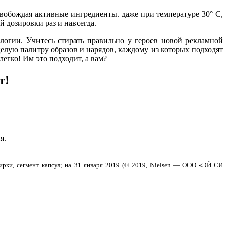
свобождая активные ингредиенты. даже при температуре 30° С,
 дозировки раз и навсегда.
логии. Учитесь стирать правильно у героев новой рекламной
лую палитру образов и нарядов, каждому из которых подходят
егко! Им это подходит, а вам?
т!
я.
тирки, сегмент капсул; на 31 января 2019 (© 2019, Nielsen — ООО «ЭЙ СИ