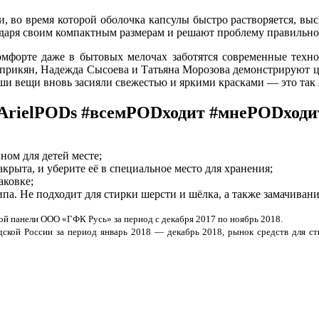
, во время которой оболочка капсулы быстро растворяется, вы
одаря своим компактным размерам и решают проблему правильной
мфорте даже в бытовых мелочах заботятся современные техно
Еприкян, Надежда Сысоева и Татьяна Морозова демонстрируют це
ши вещи вновь засияли свежестью и яркими красками — это так л
ArielPODs #всемPODходит #мнеPODходи
ном для детей месте;
акрыта, и уберите её в специальное место для хранения;
аковке;
па. Не подходит для стирки шерсти и шёлка, а также замачивани
ой панели ООО «ГФК Русь» за период с декабря 2017 по ноябрь 2018.
дской России за период январь 2018 — декабрь 2018, рынок средств для с