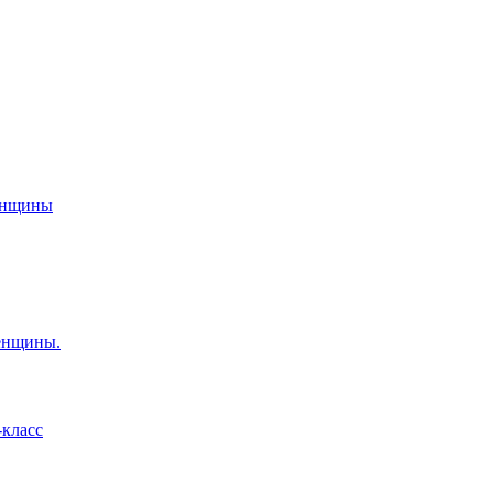
женщины
енщины.
-класс