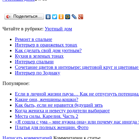
Поделиться…
Читайте в рубрике:
Уютный дом
Ремонт в спальне
Интерьер в оранжевых тонах
Как сделать свой дом уютным?
Кухня в зеленых тонах
Интерьер спальни
Сочетание цветов в интерьере: цветовой круг и цветовы
Интерьер по Зодиаку
Популярное:
Если в личной жизни пауза… Как не отпугнуть потенциа
Какие они, женщины-кошки?
Как быть, если не нравится будущий зять
Когда жениха и невесту родители выбирают
Места силы. Карелия. Часть 2
«Я сошла с ума – мне нужна она» или почему нас иногда
Платья для полных женщин. Фото
Написать комментарий
Комментарии к статье