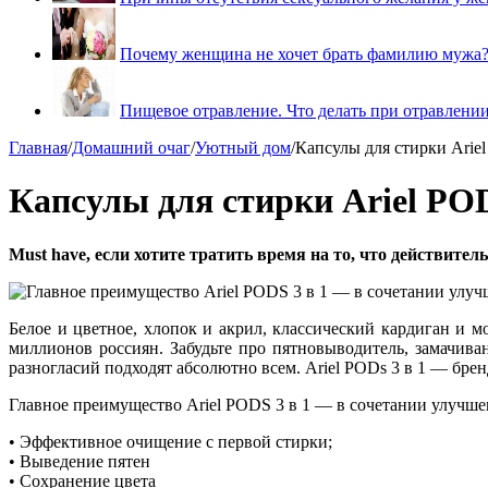
Почему женщина не хочет брать фамилию мужа
Пищевое отравление. Что делать при отравлени
Главная
/
Домашний очаг
/
Уютный дом
/
Капсулы для стирки Ariel
Капсулы для стирки Ariel POD
Must have, если хотите тратить время на то, что действитель
Белое и цветное, хлопок и акрил, классический кардиган и 
миллионов россиян. Забудьте про пятновыводитель, замачива
разногласий подходят абсолютно всем. Ariel PODs 3 в 1 — брен
Главное преимущество Ariel PODS 3 в 1 — в сочетании улучше
• Эффективное очищение с первой стирки;
• Выведение пятен
• Сохранение цвета