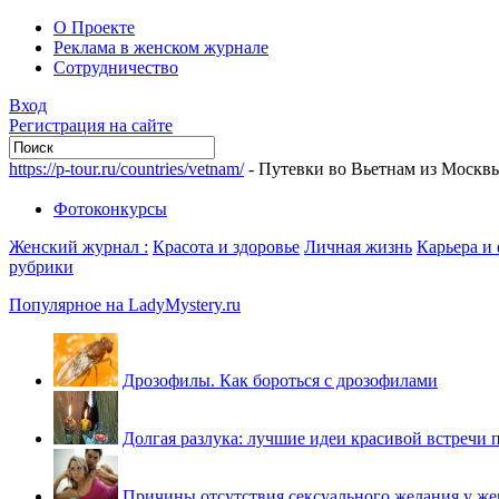
О Проекте
Реклама в женском журнале
Сотрудничество
Вход
Регистрация на сайте
https://p-tour.ru/countries/vetnam/
- Путевки во Вьетнам из Москв
Фотоконкурсы
Женский журнал :
Красота и здоровье
Личная жизнь
Карьера и
рубрики
Популярное на LadyMystery.ru
Дрозофилы. Как бороться с дрозофилами
Долгая разлука: лучшие идеи красивой встречи 
Причины отсутствия сексуального желания у ж