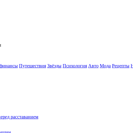
ы
 финансы
Путешествия
Звёзды
Психология
Авто
Мода
Рецепты
перед расставанием
енщин