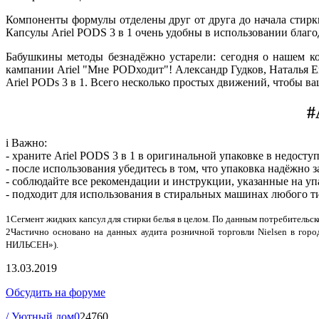
Компоненты формулы отделены друг от друга до начала стирки
Капсулы Ariel PODS 3 в 1 очень удобны в использовании благ
Бабушкины методы безнадёжно устарели: сегодня о нашем ко
кампании Ariel "Мне PODходит"! Александр Гудков, Наталья 
Ariel PODs 3 в 1. Всего несколько простых движений, чтобы ва
#
i Важно:
- храните Ariel PODS 3 в 1 в оригинальной упаковке в недоступ
- после использования убедитесь в том, что упаковка надёжно з
- соблюдайте все рекомендации и инструкции, указанные на уп
- подходит для использования в стиральных машинах любого ти
1Сегмент жидких капсул для стирки белья в целом. По данным потребительск
2Частично основано на данных аудита розничной торговли Nielsen в горо
НИЛЬСЕН»).
13.03.2019
Обсудить на форуме
/ Уютный дом
0
24760