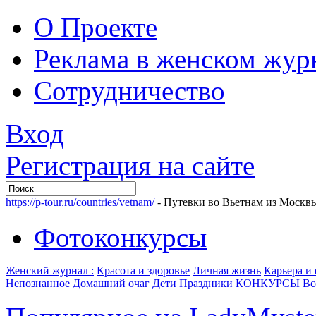
О Проекте
Реклама в женском жур
Сотрудничество
Вход
Регистрация на сайте
https://p-tour.ru/countries/vetnam/
- Путевки во Вьетнам из Москв
Фотоконкурсы
Женский журнал :
Красота и здоровье
Личная жизнь
Карьера и
Непознанное
Домашний очаг
Дети
Праздники
КОНКУРСЫ
Вс