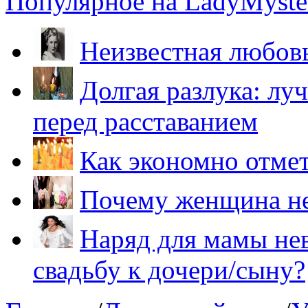
Популярное на LadyMyster
Неизвестная любов
Долгая разлука: лу
перед расставанием
Как экономно отме
Почему женщина не
Наряд для мамы нев
свадьбу к дочери/сыну?