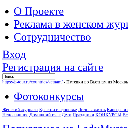
О Проекте
Реклама в женском жур
Сотрудничество
Вход
Регистрация на сайте
https://p-tour.ru/countries/vetnam/
- Путевки во Вьетнам из Москв
Фотоконкурсы
Женский журнал :
Красота и здоровье
Личная жизнь
Карьера и
Непознанное
Домашний очаг
Дети
Праздники
КОНКУРСЫ
Вс