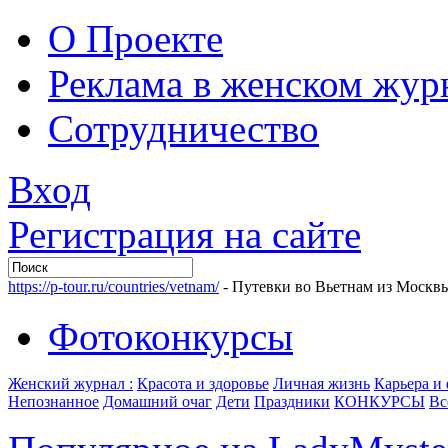
О Проекте
Реклама в женском жур
Сотрудничество
Вход
Регистрация на сайте
https://p-tour.ru/countries/vetnam/
- Путевки во Вьетнам из Москв
Фотоконкурсы
Женский журнал :
Красота и здоровье
Личная жизнь
Карьера и
Непознанное
Домашний очаг
Дети
Праздники
КОНКУРСЫ
Вс