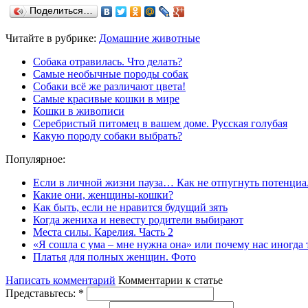
Поделиться…
Читайте в рубрике:
Домашние животные
Собака отравилась. Что делать?
Самые необычные породы собак
Собаки всё же различают цвета!
Самые красивые кошки в мире
Кошки в живописи
Серебристый питомец в вашем доме. Русская голубая
Какую породу собаки выбрать?
Популярное:
Если в личной жизни пауза… Как не отпугнуть потенциа
Какие они, женщины-кошки?
Как быть, если не нравится будущий зять
Когда жениха и невесту родители выбирают
Места силы. Карелия. Часть 2
«Я сошла с ума – мне нужна она» или почему нас иногда
Платья для полных женщин. Фото
Написать комментарий
Комментарии к статье
Представьтесь:
*