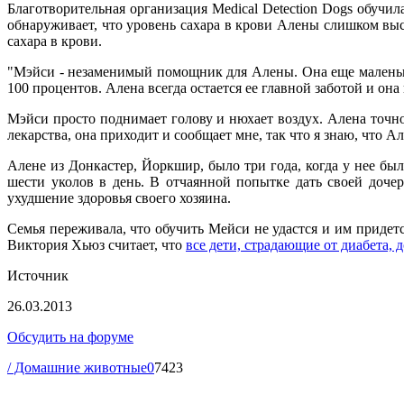
Благотворительная организация Medical Detection Dogs обучил
обнаруживает, что уровень сахара в крови Алены слишком выс
сахара в крови.
"Мэйси - незаменимый помощник для Алены. Она еще маленькая
100 процентов. Алена всегда остается ее главной заботой и она 
Мэйси просто поднимает голову и нюхает воздух. Алена точно 
лекарства, она приходит и сообщает мне, так что я знаю, что А
Алене из Донкастер, Йоркшир, было три года, когда у нее бы
шести уколов в день. В отчаянной попытке дать своей доче
ухудшение здоровья своего хозяина.
Семья переживала, что обучить Мейси не удастся и им придетс
Виктория Хьюз считает, что
все дети, страдающие от диабета,
Источник
26.03.2013
Обсудить на форуме
/ Домашние животные
0
7423