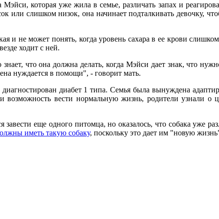
а Мэйси, которая уже жила в семье, различать запах и реагиров
ок или слишком низок, она начинает подталкивать девочку, чт
 и не может понять, когда уровень сахара в ее крови слишком
везде ходит с ней.
знает, что она должна делать, когда Мэйси дает знак, что нуж
лена нуждается в помощи", - говорит мать.
л диагностирован диабет 1 типа. Семья была вынуждена адаптир
ри возможность вести нормальную жизнь, родители узнали о 
я завести еще одного питомца, но оказалось, что собака уже ра
 должны иметь такую собаку
, поскольку это дает им "новую жизнь