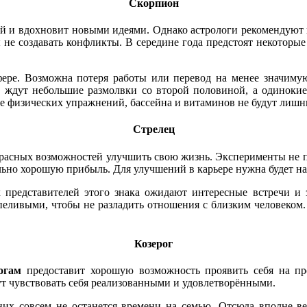
Скорпион
й и вдохновит новыми идеями. Однако астрологи рекомендуют п
 не создавать конфликты. В середине года предстоят некоторы
ере. Возможна потеря работы или перевод на менее значимую
 ждут небольшие размолвки со второй половиной, а одинокие
иде физических упражнений, бассейна и витаминов не будут лиш
Стрелец
красных возможностей улучшить свою жизнь. Эксперименты не 
льно хорошую прибыль. Для улучшений в карьере нужна будет на
редставителей этого знака ожидают интересные встречи и з
еливыми, чтобы не разладить отношения с близким человеком. 
Козерог
огам
предоставит хорошую возможность проявить себя на пр
ут чувствовать себя реализованными и удовлетворёнными.
 них совсем не останется времени на семью. Отсюда вполне в