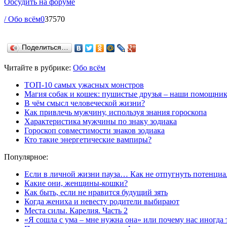
Обсудить на форуме
/ Обо всём
0
37570
Поделиться…
Читайте в рубрике:
Обо всём
ТОП-10 самых ужасных монстров
Магия собак и кошек: пушистые друзья – наши помощни
В чём смысл человеческой жизни?
Как привлечь мужчину, используя знания гороскопа
Характеристика мужчины по знаку зодиака
Гороскоп совместимости знаков зодиака
Кто такие энергетические вампиры?
Популярное:
Если в личной жизни пауза… Как не отпугнуть потенциа
Какие они, женщины-кошки?
Как быть, если не нравится будущий зять
Когда жениха и невесту родители выбирают
Места силы. Карелия. Часть 2
«Я сошла с ума – мне нужна она» или почему нас иногда