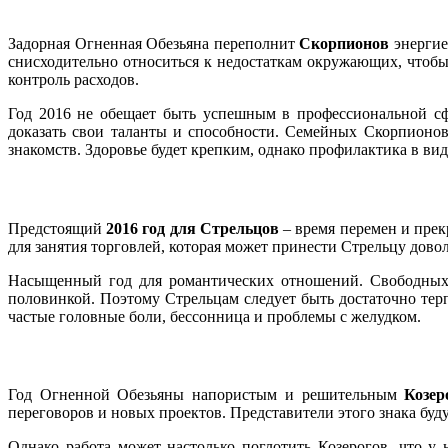
Задорная Огненная Обезьяна переполнит
Скорпионов
энергие
снисходительно относиться к недостаткам окружающих, чтобы
контроль расходов.
Год 2016 не обещает быть успешным в профессиональной сф
доказать свои таланты и способности. Семейных Скорпионов
знакомств. Здоровье будет крепким, однако профилактика в в
Предстоящий
2016 год для Стрельцов
– время перемен и пре
для занятия торговлей, которая может принести Стрельцу дово
Насыщенный год для романтических отношений. Свободных п
половинкой. Поэтому Стрельцам следует быть достаточно терп
частые головные боли, бессонница и проблемы с желудком.
Год Огненной Обезьяны напористым и решительным
Козер
переговоров и новых проектов. Представители этого знака буд
Однако работа может настолько поглотить Козерогов, что у