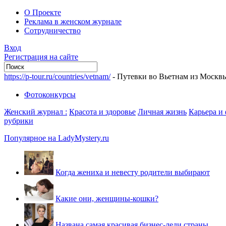
О Проекте
Реклама в женском журнале
Сотрудничество
Вход
Регистрация на сайте
https://p-tour.ru/countries/vetnam/
- Путевки во Вьетнам из Москв
Фотоконкурсы
Женский журнал :
Красота и здоровье
Личная жизнь
Карьера и
рубрики
Популярное на LadyMystery.ru
Когда жениха и невесту родители выбирают
Какие они, женщины-кошки?
Названа самая красивая бизнес-леди страны