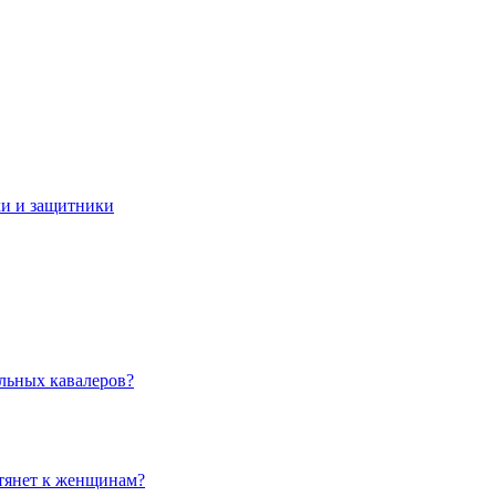
ки и защитники
льных кавалеров?
 тянет к женщинам?