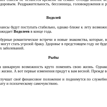
здоровьем. Раздражительность, бессонница, головокружения и р
Водолей
нансы будут поступать стабильно, однако ближе к лету возможн
ожидает
Водолеев
в конце года.
 бурные романтические встречи и новые знакомства, которые, 
 могут стать угрозой браку. Здоровье в предстоящем году не б
х заболеваний.
Рыбы
а шикарную возможность круто поменять свою жизнь. Однако 
 жизни. А вот первые изменения придут к вам весной. Прежде в
улучшат своё финансовое положение и поднимутся по служебной
рату и психическому самочувствию.