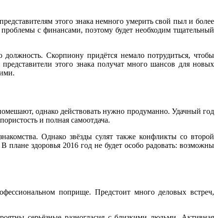
редставителям этого знака немного умерить свой пыл и более
е проблемы с финансами, поэтому будет необходим тщательный
 должность. Скорпиону придётся немало потрудиться, чтобы
 представители этого знака получат много шансов для новых
ними.
помешают, однако действовать нужно продуманно. Удачный год
пористость и полная самоотдача.
накомства. Однако звёзды сулят также конфликты со второй
В плане здоровья 2016 год не будет особо радовать: возможны
офессиональном поприще. Предстоит много деловых встреч,
ероятны серьёзные разногласия с близкими людьми. Активная