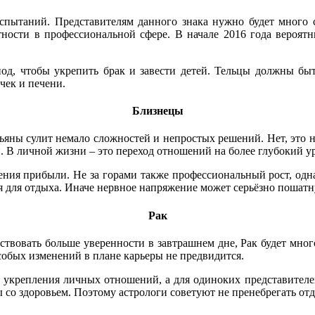
спытаний. Представителям данного знака нужно будет много с
ности в профессиональной сфере. В начале 2016 года вероят
од, чтобы укрепить брак и завести детей. Тельцы должны бы
чек и печени.
Близнецы
ьяны сулит немало сложностей и непростых решений. Нет, это н
 В личной жизни – это переход отношений на более глубокий у
ения прибыли. Не за горами также профессиональный рост, одн
я для отдыха. Иначе нервное напряжение может серьёзно пошатну
Рак
твовать больше уверенности в завтрашнем дне, Рак будет много
Особых изменений в плане карьеры не предвидится.
 укрепления личных отношений, а для одиноких представителей
 со здоровьем. Поэтому астрологи советуют не пренебрегать о