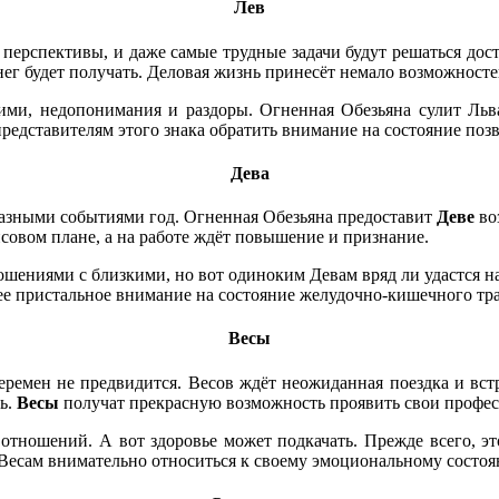
Лев
перспективы, и даже самые трудные задачи будут решаться дост
нег будет получать. Деловая жизнь принесёт немало возможносте
ми, недопонимания и раздоры. Огненная Обезьяна сулит Льва
едставителям этого знака обратить внимание на состояние позв
Дева
азными событиями год. Огненная Обезьяна предоставит
Деве
во
совом плане, а на работе ждёт повышение и признание.
ениями с близкими, но вот одиноким Девам вряд ли удастся на
ее пристальное внимание на состояние желудочно-кишечного тра
Весы
еремен не предвидится. Весов ждёт неожиданная поездка и встр
ть.
Весы
получат прекрасную возможность проявить свои профес
отношений. А вот здоровье может подкачать. Прежде всего, это
 Весам внимательно относиться к своему эмоциональному состо