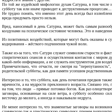
По той же иудейской мифологии духам Сатурна, в том числе 
субботу так или иначе приводит к деструктивным процессам… 
Не трудно понять, что именно этот день всегда был излюбле
вреда придумать просто нельзя.
Вред, наносимый в день Сатурна, может быть самым разнооб
колдунами на психическое состояние человека. Это и наведени
Из позитивных воздействий, которые могут быть оказаны в суб
кодирования – жёсткого подчинения чужой воли.
Также из-за того, что Сатурн служит символом старости и фа
спиритических сеансов и осуществления контактов с миром д
какой-либо информации, а не служить инструментом для возде
Примечательно, что отчасти, не смотря на "перепутанность",
родительской субботы, как дня памяти усопшим родственникам
Интересно и то, что суббота, как день почитания предков так
мрачности, а на мудрости преклонного возраста. Связано это,
на том, что люди – прямые потомки богов. Как раз олицетворен
заговоры, основанные на силе ветра, в субботу особенно си
весточку до милого, а иногда и наказывали недруга.
Не менее интересно то, что знаменитые заговоры на возникнов
славянскую так и христианскую символику, причем разрушитель