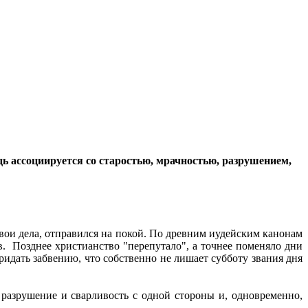
дь ассоциируется со старостью, мрачностью, разрушением,
свои дела, отправился на покой. По древним иудейским канонам
ов. Позднее христианство "перепутало", а точнее поменяло дни
ридать забвению, что собственно не лишает субботу звания дня
 разрушение и сварливость с одной стороны и, одновременно,