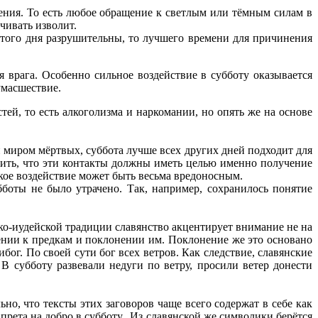
ения. То есть любое обращение к светлым или тёмным силам в
очивать изволит.
этого дня разрушительны, то лучшего времени для причинения
врага. Особенно сильное воздействие в субботу оказывается
умасшествие.
тей, то есть алкоголизма и наркомании, но опять же на основе
 миром мёртвых, суббота лучше всех других дней подходит для
тить, что эти контакты должны иметь целью именно получение
кое воздействие может быть весьма вредоносным.
убботы не было утрачено. Так, например, сохранилось понятие
ско-иудейской традиции славянство акцентирует внимание не на
ажении к предкам и поклонении им. Поклонение же это основано
бог. По своей сути бог всех ветров. Как следствие, славянские
В субботу развевали недуги по ветру, просили ветер донести
но, что тексты этих заговоров чаще всего содержат в себе как
прета на добро в субботу. Из славянской же символики берётся