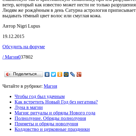
ветер, который как известно может нести не только разрушения
Людям же рождённым в день Сатурна астрология приписывает с
выдавать тёмный цвет волос или смуглая кожа.
Автор Nigri Lupus
19.12.2015
Обсудить на форуме
/ Магия
0
37802
Поделиться…
Читайте в рубрике:
Магия
Чтобы год был удачным
Как встретить Новый Год без негатива?
Луна в магии
Магия: ритуалы и обряды Нового года
Полнолуние. Обряды полнолуния
Приметы и обряды новолуния
Колдовство и церковные праздники