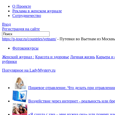
О Проекте
Реклама в женском журнале
Сотрудничество
Вход
Регистрация на сайте
https://p-tour.ru/countries/vetnam/
- Путевки во Вьетнам из Москв
Фотоконкурсы
Женский журнал :
Красота и здоровье
Личная жизнь
Карьера и
рубрики
Популярное на LadyMystery.ru
Пищевое отравление. Что делать при отравлени
Воздействие через интернет - реальность или бр
«Я сошла с ума – мне нужна она» или почему на