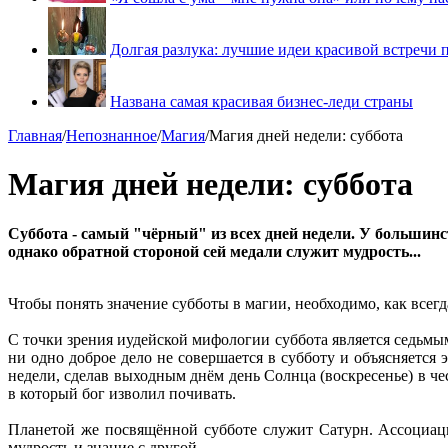
Долгая разлука: лучшие идеи красивой встречи 
Названа самая красивая бизнес-леди страны
Главная
/
Непознанное
/
Магия
/
Магия дней недели: суббота
Магия дней недели: суббота
Суббота - самый "чёрный" из всех дней недели. У большинст
однако обратной стороной сей медали служит мудрость...
Чтобы понять значение субботы в магии, необходимо, как всегд
С точки зрения иудейской мифологии суббота является седьмым
ни одно доброе дело не совершается в субботу и объясняется 
недели, сделав выходным днём день Солнца (воскресенье) в че
в который бог изволил почивать.
Планетой же посвящённой субботе служит Сатурн. Ассоциации
мудрость и знание с другой.