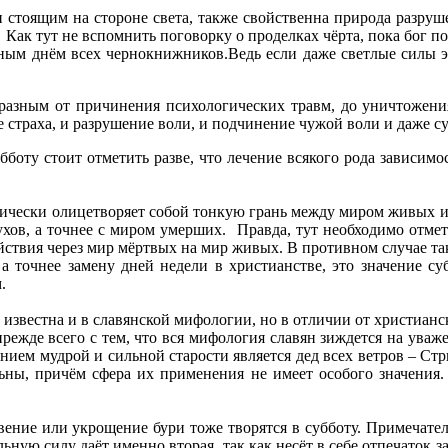
и стоящим на стороне света, также свойственна природа разруш
Как тут не вспомнить поговорку о проделках чёрта, пока бог п
нным днём всех чернокнижников.Ведь если даже светлые силы 
разным от причинения психологических травм, до уничтожения 
е страха, и разрушение воли, и подчинение чужой воли и даже с
боту стоит отметить разве, что лечение всякого рода зависимос
ктически олицетворяет собой тонкую грань между миром живых и
ухов, а точнее с миром умерших. Правда, тут необходимо отме
йствия через мир мёртвых на мир живых. В противном случае та
 а точнее замену дней недели в христианстве, это значение с
.
же известна и в славянской мифологии, но в отличии от христиан
 прежде всего с тем, что вся мифология славян зиждется на ув
ием мудрой и сильной старости является дед всех ветров – Стри
льны, причём сфера их применения не имеет особого значения. 
ение или укрощение бури тоже творятся в субботу. Примечатель
ную силу даёт именно вторая, так как несёт в себе отпечаток за