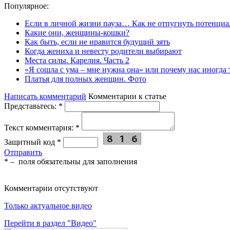
Популярное:
Если в личной жизни пауза… Как не отпугнуть потенциа
Какие они, женщины-кошки?
Как быть, если не нравится будущий зять
Когда жениха и невесту родители выбирают
Места силы. Карелия. Часть 2
«Я сошла с ума – мне нужна она» или почему нас иногда
Платья для полных женщин. Фото
Написать комментарий
Комментарии к статье
Представьтесь:
*
Текст комментария:
*
Защитный код
*
Отправить
*
– поля обязательны для заполнения
Комментарии отсутствуют
Только актуальное видео
Перейти в раздел "Видео"