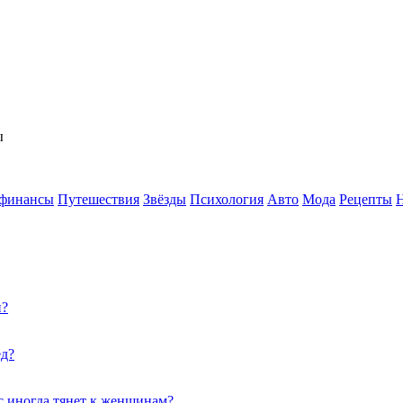
ы
 финансы
Путешествия
Звёзды
Психология
Авто
Мода
Рецепты
и?
ед?
с иногда тянет к женщинам?