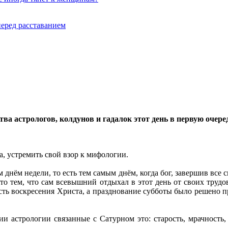
перед расставанием
ва астрологов, колдунов и гадалок этот день в первую очере
а, устремить свой взор к мифологии.
 днём недели, то есть тем самым днём, когда бог, завершив все 
это тем, что сам всевышний отдыхал в этот день от своих труд
сть воскресения Христа, а празднование субботы было решено п
 астрологии связанные с Сатурном это: старость, мрачность,