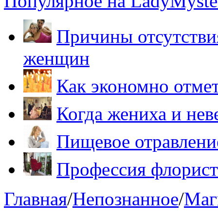
Популярное на LadyMyster
Причины отсутствия
женщин
Как экономно отме
Когда жениха и нев
Пищевое отравление
Профессия флорист
Главная
/
Непознанное
/
Маг