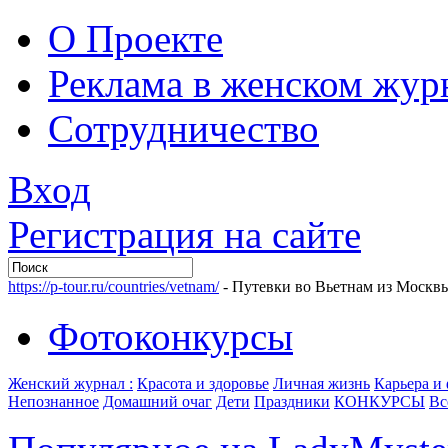
О Проекте
Реклама в женском жур
Сотрудничество
Вход
Регистрация на сайте
https://p-tour.ru/countries/vetnam/
- Путевки во Вьетнам из Москв
Фотоконкурсы
Женский журнал :
Красота и здоровье
Личная жизнь
Карьера и
Непознанное
Домашний очаг
Дети
Праздники
КОНКУРСЫ
Вс