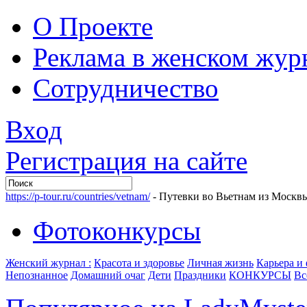
О Проекте
Реклама в женском жур
Сотрудничество
Вход
Регистрация на сайте
https://p-tour.ru/countries/vetnam/
- Путевки во Вьетнам из Москв
Фотоконкурсы
Женский журнал :
Красота и здоровье
Личная жизнь
Карьера и
Непознанное
Домашний очаг
Дети
Праздники
КОНКУРСЫ
Вс