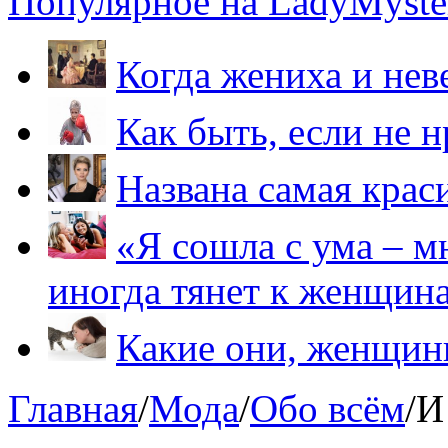
Популярное на LadyMyster
Когда жениха и нев
Как быть, если не 
Названа самая крас
«Я сошла с ума – м
иногда тянет к женщин
Какие они, женщи
Главная
/
Мода
/
Обо всём
/
И