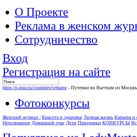
О Проекте
Реклама в женском жур
Сотрудничество
Вход
Регистрация на сайте
https://p-tour.ru/countries/vetnam/
- Путевки во Вьетнам из Москв
Фотоконкурсы
Женский журнал :
Красота и здоровье
Личная жизнь
Карьера и
Непознанное
Домашний очаг
Дети
Праздники
КОНКУРСЫ
Вс