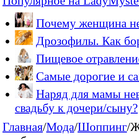
Популярное на LadyMyster
Почему женщина не
Дрозофилы. Как бо
Пищевое отравление
Самые дорогие и са
Наряд для мамы нев
свадьбу к дочери/сыну?
Главная
/
Мода
/
Шоппинг
/
Ж