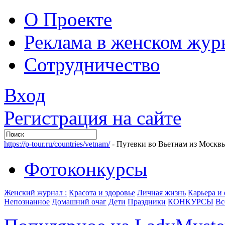
О Проекте
Реклама в женском жур
Сотрудничество
Вход
Регистрация на сайте
https://p-tour.ru/countries/vetnam/
- Путевки во Вьетнам из Москв
Фотоконкурсы
Женский журнал :
Красота и здоровье
Личная жизнь
Карьера и
Непознанное
Домашний очаг
Дети
Праздники
КОНКУРСЫ
Вс