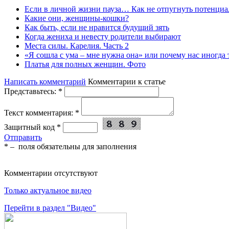
Если в личной жизни пауза… Как не отпугнуть потенциа
Какие они, женщины-кошки?
Как быть, если не нравится будущий зять
Когда жениха и невесту родители выбирают
Места силы. Карелия. Часть 2
«Я сошла с ума – мне нужна она» или почему нас иногда
Платья для полных женщин. Фото
Написать комментарий
Комментарии к статье
Представьтесь:
*
Текст комментария:
*
Защитный код
*
Отправить
*
– поля обязательны для заполнения
Комментарии отсутствуют
Только актуальное видео
Перейти в раздел "Видео"