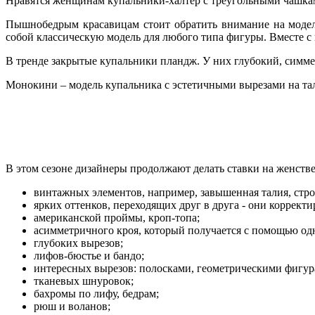
Нравятся женщинам купальники-халтер с треугольными чашками
Пышнобедрым красавицам стоит обратить внимание на модел
собой классическую модель для любого типа фигуры. Вместе 
В тренде закрытые купальники пландж. У них глубокий, симмет
Монокини – модель купальника с эстетичными вырезами на тали
В этом сезоне дизайнеры продолжают делать ставки на женств
винтажных элементов, например, завышенная талия, стр
ярких оттенков, переходящих друг в друга - они коррект
американской проймы, кроп-топа;
асимметричного кроя, который получается с помощью одн
глубоких вырезов;
лифов-бюстье и бандо;
интересных вырезов: полосками, геометрическими фигур
тканевых шнуровок;
бахромы по лифу, бедрам;
рюш и воланов;