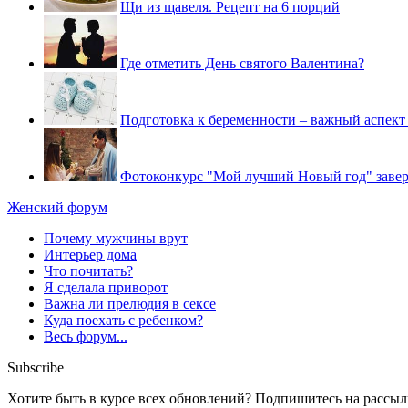
Щи из щавеля. Рецепт на 6 порций
Где отметить День святого Валентина?
Подготовка к беременности – важный аспек
Фотоконкурс "Мой лучший Новый год" заве
Женский форум
Почему мужчины врут
Интерьер дома
Что почитать?
Я сделала приворот
Важна ли прелюдия в сексе
Куда поехать с ребенком?
Весь форум...
Subscribe
Хотите быть в курсе всех обновлений? Подпишитесь на рассылку