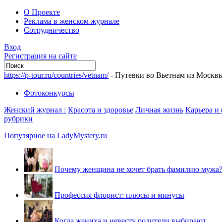
О Проекте
Реклама в женском журнале
Сотрудничество
Вход
Регистрация на сайте
https://p-tour.ru/countries/vetnam/
- Путевки во Вьетнам из Москв
Фотоконкурсы
Женский журнал :
Красота и здоровье
Личная жизнь
Карьера и
рубрики
Популярное на LadyMystery.ru
Почему женщина не хочет брать фамилию мужа
Профессия флорист: плюсы и минусы
Когда жениха и невесту родители выбирают