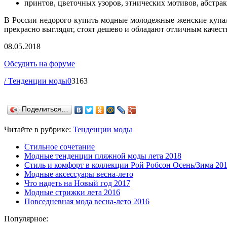
принтов, цветочных узоров, этнических мотивов, абстра
В России недорого купить модные молодежные женские купаль
прекрасно выглядят, стоят дешево и обладают отличным качеств
08.05.2018
Обсудить на форуме
/ Тенденции моды
0
3163
Поделиться…
Читайте в рубрике:
Тенденции моды
Стильное сочетание
Модные тенденции пляжной моды лета 2018
Стиль и комфорт в коллекции Рой Робсон Осень/Зима 20
Модные аксессуары весна-лето
Что надеть на Новый год 2017
Модные стрижки лета 2016
Повседневная мода весна-лето 2016
Популярное: