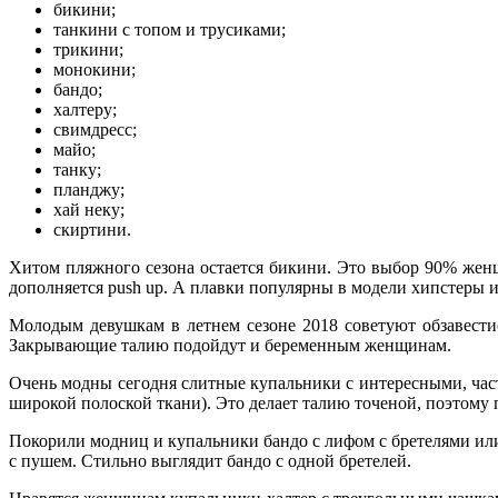
бикини;
танкини с топом и трусиками;
трикини;
монокини;
бандо;
халтеру;
свимдресс;
майо;
танку;
планджу;
хай неку;
скиртини.
Хитом пляжного сезона остается бикини. Это выбор 90% женщ
дополняется push up. А плавки популярны в модели хипстеры 
Молодым девушкам в летнем сезоне 2018 советуют обзавести
Закрывающие талию подойдут и беременным женщинам.
Очень модны сегодня слитные купальники с интересными, част
широкой полоской ткани). Это делает талию точеной, поэтому 
Покорили модниц и купальники бандо с лифом с бретелями или
с пушем. Стильно выглядит бандо с одной бретелей.