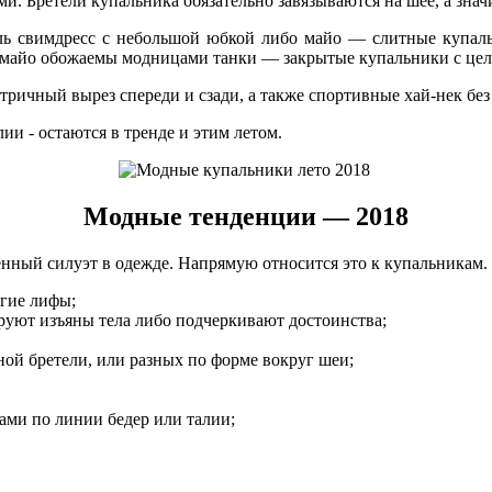
. Бретели купальника обязательно завязываются на шее, а знач
ь свимдресс с небольшой юбкой либо майо — слитные купаль
с майо обожаемы модницами танки — закрытые купальники с це
ричный вырез спереди и сзади, а также спортивные хай-нек без
и - остаются в тренде и этим летом.
Модные тенденции — 2018
енный силуэт в одежде. Напрямую относится это к купальникам.
огие лифы;
ируют изъяны тела либо подчеркивают достоинства;
ой бретели, или разных по форме вокруг шеи;
ами по линии бедер или талии;