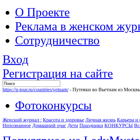
О Проекте
Реклама в женском жур
Сотрудничество
Вход
Регистрация на сайте
https://p-tour.ru/countries/vetnam/
- Путевки во Вьетнам из Москв
Фотоконкурсы
Женский журнал :
Красота и здоровье
Личная жизнь
Карьера и
Непознанное
Домашний очаг
Дети
Праздники
КОНКУРСЫ
Вс