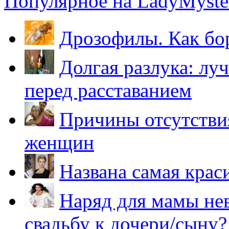
Популярное на LadyMyster
Дрозофилы. Как бо
Долгая разлука: лу
перед расставанием
Причины отсутствия
женщин
Названа самая крас
Наряд для мамы нев
свадьбу к дочери/сыну?