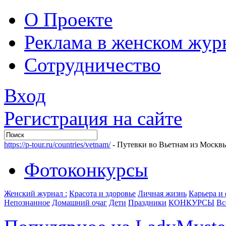
О Проекте
Реклама в женском жур
Сотрудничество
Вход
Регистрация на сайте
https://p-tour.ru/countries/vetnam/
- Путевки во Вьетнам из Москв
Фотоконкурсы
Женский журнал :
Красота и здоровье
Личная жизнь
Карьера и
Непознанное
Домашний очаг
Дети
Праздники
КОНКУРСЫ
Вс