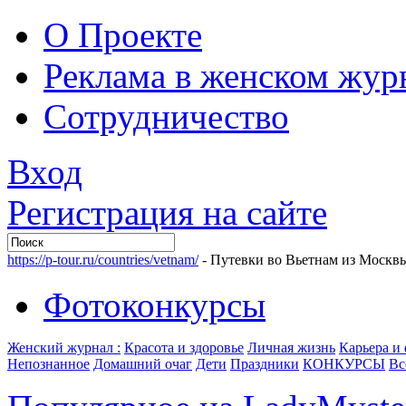
О Проекте
Реклама в женском жур
Сотрудничество
Вход
Регистрация на сайте
https://p-tour.ru/countries/vetnam/
- Путевки во Вьетнам из Москв
Фотоконкурсы
Женский журнал :
Красота и здоровье
Личная жизнь
Карьера и
Непознанное
Домашний очаг
Дети
Праздники
КОНКУРСЫ
Вс