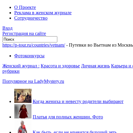
О Проекте
Реклама в женском журнале
Сотрудничество
Вход
Регистрация на сайте
https://p-tour.ru/countries/vetnam/
- Путевки во Вьетнам из Москв
Фотоконкурсы
Женский журнал :
Красота и здоровье
Личная жизнь
Карьера и
рубрики
Популярное на LadyMystery.ru
Когда жениха и невесту родители выбирают
Платья для полных женщин. Фото
Как быть, если не нравится будущий зять