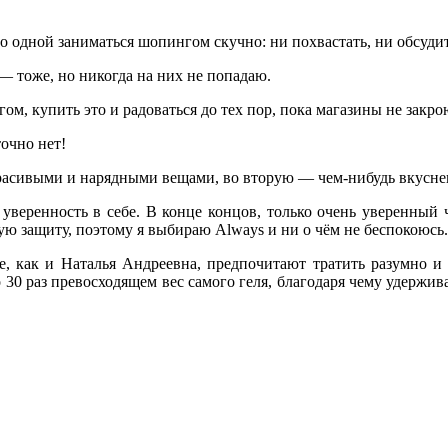
то одной заниматься шопингом скучно: ни похвастать, ни обсуд
 тоже, но никогда на них не попадаю.
гом, купить это и радоваться до тех пор, пока магазины не закро
точно нет!
 красивыми и нарядными вещами, во вторую ― чем-нибудь вкусне
т уверенность в себе. В конце концов, только очень уверенны
ю защиту, поэтому я выбираю Always и ни о чём не беспокоюсь.
, как и Наталья Андреевна, предпочитают тратить разумно и н
 30 раз превосходящем вес самого геля, благодаря чему удержи