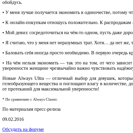
обойдусь.
• У меня лучше получается экономить в одиночестве, потому ч
• К онлайн-покупкам отношусь положительно. К распродажам ―
• Мой девиз: сосредоточиться на чём-то одном, пусть даже доро
• Я считаю, что у меня нет неразумных трат. Хотя… да нет же, 
• Баловать себя иногда просто необходимо. В первую очередь
• На чём нельзя экономить ― так это на том, от чего зависи
уверенности женщине чрезвычайно важно чувствовать надёжну
Новые Always Ultra ― отличный выбор для девушек, которые
гелеобразующего вещества и поглощают влагу в количестве, до
от протеканий для максимальной уверенности!
* По сравнению с Always Classic.
По материалам пресс-релиза
09.02.2016
Обсудить на форуме