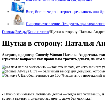
Воздействие через интернет - реальность или бр
Пищевое отравление. Что делать при отравлени
Главная
/
Звёзды
/
Кино и театр
/
Шутки в сторону: Наталья Андрее
Шутки в сторону: Наталья Анд
Актриса, продюсер Comedy Woman Наталья Андреевна, ставша
серьёзные вопросы: как правильно тратить деньги, на чём мо
• Нужно заниматься любимым делом ― тогда всё успеваешь, и н
встреча важная, приезжаю заранее… даже без макияжа!