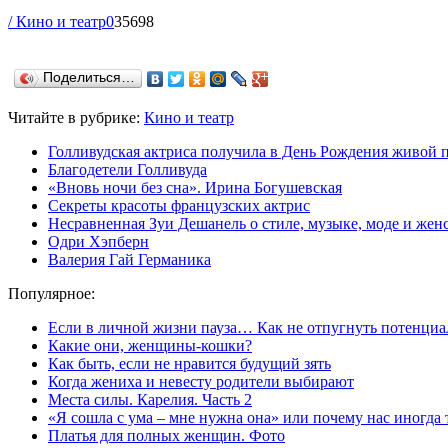
/ Кино и театр
0
35698
Поделиться…
Читайте в рубрике:
Кино и театр
Голливудская актриса получила в День Рождения живой 
Благодетели Голливуда
«Вновь ночи без сна». Ирина Богушевская
Секреты красоты французских актрис
Несравненная Зуи Дешанель о стиле, музыке, моде и жен
Одри Хэпберн
Валерия Гай Германика
Популярное:
Если в личной жизни пауза… Как не отпугнуть потенциа
Какие они, женщины-кошки?
Как быть, если не нравится будущий зять
Когда жениха и невесту родители выбирают
Места силы. Карелия. Часть 2
«Я сошла с ума – мне нужна она» или почему нас иногда
Платья для полных женщин. Фото