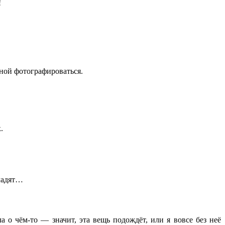
!
мной фотографироваться.
.
 ладят…
а о чём-то ― значит, эта вещь подождёт, или я вовсе без неё