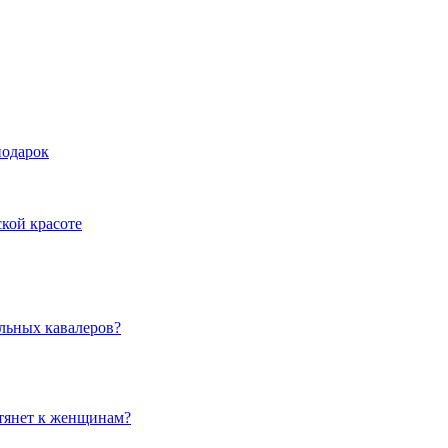
подарок
ской красоте
льных кавалеров?
 тянет к женщинам?