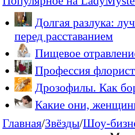
Популярное на LadyMyster
Долгая разлука: лу
перед расставанием
Пищевое отравление
Профессия флорист
Дрозофилы. Как бо
Какие они, женщи
Главная
/
Звёзды
/
Шоу-бизн