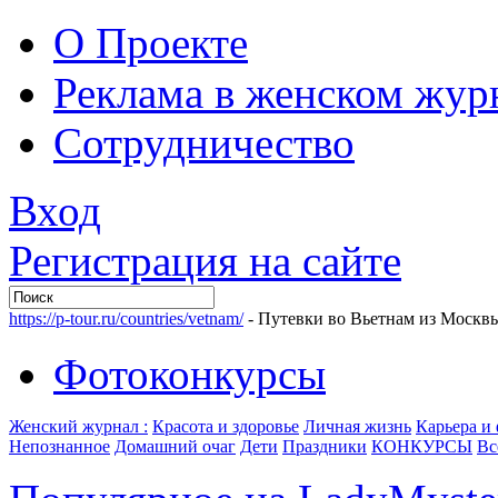
О Проекте
Реклама в женском жур
Сотрудничество
Вход
Регистрация на сайте
https://p-tour.ru/countries/vetnam/
- Путевки во Вьетнам из Москв
Фотоконкурсы
Женский журнал :
Красота и здоровье
Личная жизнь
Карьера и
Непознанное
Домашний очаг
Дети
Праздники
КОНКУРСЫ
Вс