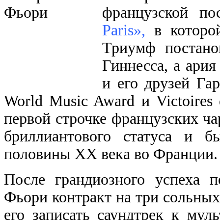
французской п
Paris»,
в которой
Триумф постано
Гиннесса, а ари
и его друзей Га
World Music Award и Victoires
первой строчке французских ча
бриллиантового статуса и б
половины XX века во Франции.
После грандиозного успеха п
Фьори контракт на три сольных
его записать саундтрек к мул