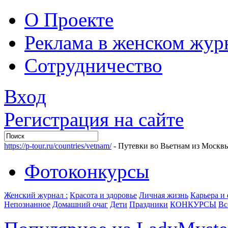
О Проекте
Реклама в женском жур
Сотрудничество
Вход
Регистрация на сайте
https://p-tour.ru/countries/vetnam/
- Путевки во Вьетнам из Москв
Фотоконкурсы
Женский журнал :
Красота и здоровье
Личная жизнь
Карьера и
Непознанное
Домашний очаг
Дети
Праздники
КОНКУРСЫ
Вс