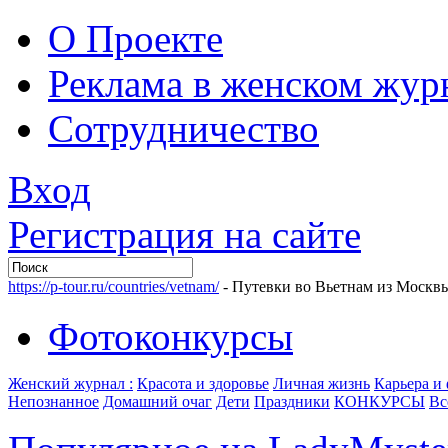
О Проекте
Реклама в женском жур
Сотрудничество
Вход
Регистрация на сайте
https://p-tour.ru/countries/vetnam/
- Путевки во Вьетнам из Москв
Фотоконкурсы
Женский журнал :
Красота и здоровье
Личная жизнь
Карьера и
Непознанное
Домашний очаг
Дети
Праздники
КОНКУРСЫ
Вс