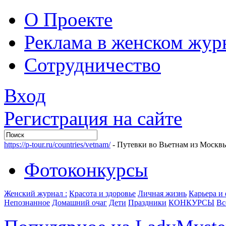
О Проекте
Реклама в женском жур
Сотрудничество
Вход
Регистрация на сайте
https://p-tour.ru/countries/vetnam/
- Путевки во Вьетнам из Москв
Фотоконкурсы
Женский журнал :
Красота и здоровье
Личная жизнь
Карьера и
Непознанное
Домашний очаг
Дети
Праздники
КОНКУРСЫ
Вс