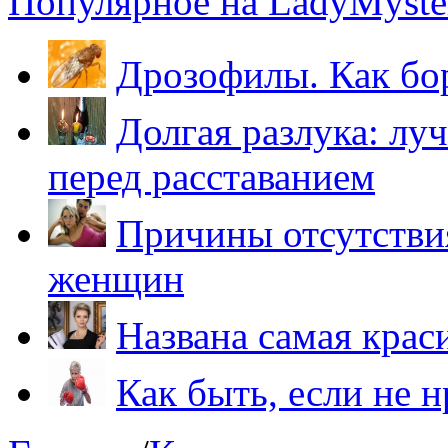
Популярное на LadyMyster
Дрозофилы. Как бо
Долгая разлука: лу
перед расставанием
Причины отсутствия
женщин
Названа самая крас
Как быть, если не 