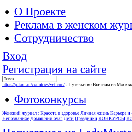
О Проекте
Реклама в женском жур
Сотрудничество
Вход
Регистрация на сайте
https://p-tour.ru/countries/vetnam/
- Путевки во Вьетнам из Москв
Фотоконкурсы
Женский журнал :
Красота и здоровье
Личная жизнь
Карьера и
Непознанное
Домашний очаг
Дети
Праздники
КОНКУРСЫ
Вс