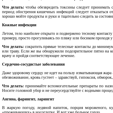
Что делать:
чтобы обезвредить токсины следует принимать с
период обострения кишечных инфекций следует отказаться о
хорошо мойте продукты и руки и тщательно следить за состоя
Кожные инфекции
Летом, тело наиболее открыто и подвержено тесному контакту
примеру, просто прогуливаясь по пляжу или босиком проходя у
Что делать:
сократить прямые телесные контакты до минимума,
или траву. Если же вы обнаружили подозрительное пятно на к
врачу и пройдя соответствующее лечение.
Сердечно-сосудистые заболевания
Даже здоровому сердцу не идет на пользу изматывающая жара 
обезвоживание, кровь густеет – здравствуй, гипоксия, обморок
Что делать:
принимайте вспомогательные препараты по назна
Носите головной убор и не переусердствуйте с водными проце
Ангина, фарингит, ларингит
В жаркую погоду, ледяной напиток, порция мороженого, к
«проживающих» в носоглотке. И вот уже больное горло.