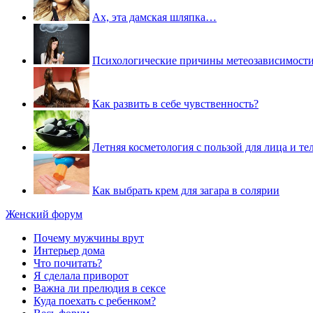
Ах, эта дамская шляпка…
Психологические причины метеозависимост
Как развить в себе чувственность?
Летняя косметология с пользой для лица и те
Как выбрать крем для загара в солярии
Женский форум
Почему мужчины врут
Интерьер дома
Что почитать?
Я сделала приворот
Важна ли прелюдия в сексе
Куда поехать с ребенком?