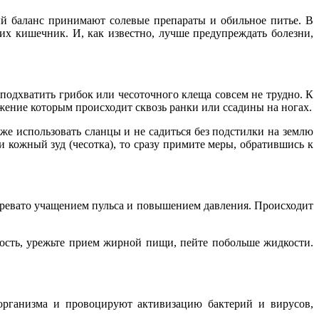
ый баланс принимают солевые препараты и обильное питье. В
х кишечник. И, как известно, лучше предупреждать болезни,
подхватить грибок или чесоточного клеща совсем не трудно. К
ажение которым происходит сквозь ранки или ссадины на ногах.
же использовать сланцы и не садиться без подстилки на землю
 кожный зуд (чесотка), то сразу примите меры, обратившись к
 чревато учащением пульса и повышением давления. Происходит
ость, урежьте прием жирной пищи, пейте побольше жидкости.
организма и провоцируют активизацию бактерий и вирусов,