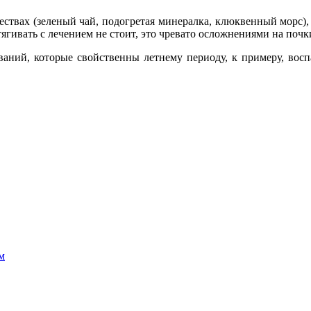
ствах (зеленый чай, подогретая минералка, клюквенный морс)
тягивать с лечением не стоит, это чревато осложнениями на почк
аний, которые свойственны летнему периоду, к примеру, вос
м