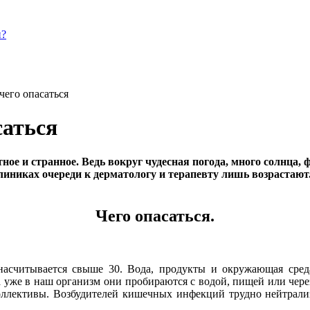
и?
чего опасаться
саться
тное и странное. Ведь вокруг чудесная погода, много солнца,
клиниках очереди к дерматологу и терапевту лишь возрастаю
Чего опасаться.
асчитывается свыше 30. Вода, продукты и окружающая среда
а уже в наш организм они пробираются с водой, пищей или чере
оллективы. Возбудителей кишечных инфекций трудно нейтрализо