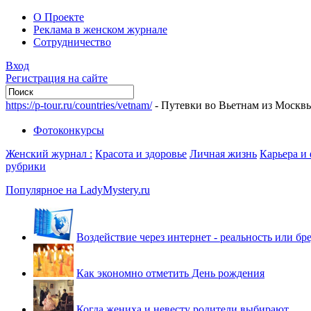
О Проекте
Реклама в женском журнале
Сотрудничество
Вход
Регистрация на сайте
https://p-tour.ru/countries/vetnam/
- Путевки во Вьетнам из Москв
Фотоконкурсы
Женский журнал :
Красота и здоровье
Личная жизнь
Карьера и
рубрики
Популярное на LadyMystery.ru
Воздействие через интернет - реальность или бр
Как экономно отметить День рождения
Когда жениха и невесту родители выбирают