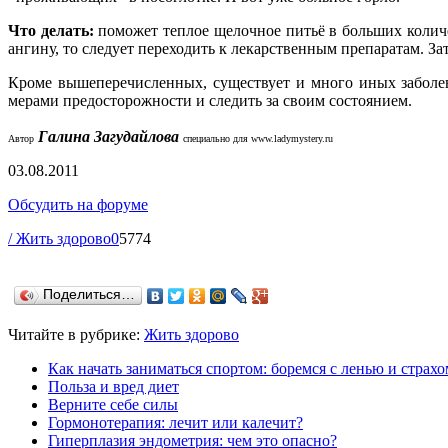
Что делать:
поможет теплое щелочное питьё в больших количе
ангину, то следует переходить к лекарственным препаратам. За
Кроме вышеперечисленных, существует и много иных заболев
мерами предосторожности и следить за своим состоянием.
Галина Загудайлова
Автор
специально для
www.ladymystery.ru
03.08.2011
Обсудить на форуме
/ Жить здорово
0
5774
Поделиться…
Читайте в рубрике:
Жить здорово
Как начать заниматься спортом: боремся с ленью и страхо
Польза и вред диет
Верните себе силы
Гормонотерапия: лечит или калечит?
Гиперплазия эндометрия: чем это опасно?