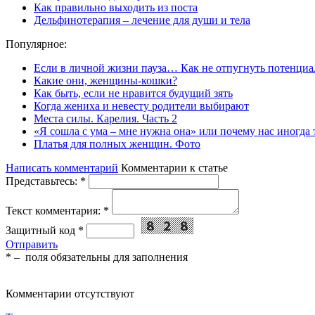
Как правильно выходить из поста
Дельфинотерапия – лечение для души и тела
Популярное:
Если в личной жизни пауза… Как не отпугнуть потенциа
Какие они, женщины-кошки?
Как быть, если не нравится будущий зять
Когда жениха и невесту родители выбирают
Места силы. Карелия. Часть 2
«Я сошла с ума – мне нужна она» или почему нас иногда
Платья для полных женщин. Фото
Написать комментарий
Комментарии к статье
Представьтесь:
*
Текст комментария:
*
Защитный код
*
Отправить
*
– поля обязательны для заполнения
Комментарии отсутствуют