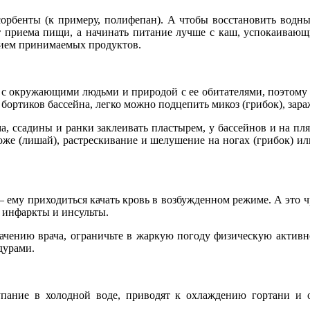
орбенты (к примеру, полифепан). А чтобы восстановить водн
т приема пищи, а начинать питание лучше с каш, успокаивающи
нием принимаемых продуктов.
 с окружающими людьми и природой с ее обитателями, поэтому 
 бортиков бассейна, легко можно подцепить микоз (грибок), зар
 ссадины и ранки заклеивать пластырем, у бассейнов и на пля
оже (лишай), растрескивание и шелушение на ногах (грибок) или
– ему приходиться качать кровь в возбужденном режиме. А это
, инфаркты и инсульты.
чению врача, ограничьте в жаркую погоду физическую активн
дурами.
упание в холодной воде, приводят к охлаждению гортани и 