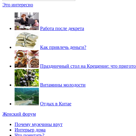
Это интересно
Работа после декрета
Как привлечь деньги?
Праздничный стол на Крещение: что пригото
Витамины молодости
Отдых в Китае
Женский форум
Почему мужчины врут
Интерьер дома
Что почитать?