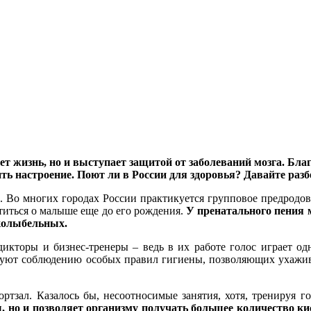
т жизнь, но и выступает защитой от заболеваний мозга. Бла
ть настроение. Поют ли в России для здоровья? Давайте разб
. Во многих городах России практикуется групповое предродово
титься о малыше еще до его рождения.
У пренатального пения 
 колыбельных.
икторы и бизнес-тренеры – ведь в их работе голос играет од
твуют соблюдению особых правил гигиены, позволяющих ухажив
ртзал. Казалось бы, несоотносимые занятия, хотя, тренируя г
, но и позволяет организму получать большее количество ки