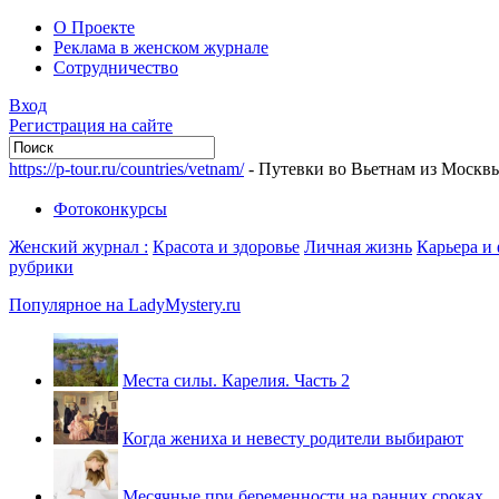
О Проекте
Реклама в женском журнале
Сотрудничество
Вход
Регистрация на сайте
https://p-tour.ru/countries/vetnam/
- Путевки во Вьетнам из Москв
Фотоконкурсы
Женский журнал :
Красота и здоровье
Личная жизнь
Карьера и
рубрики
Популярное на LadyMystery.ru
Места силы. Карелия. Часть 2
Когда жениха и невесту родители выбирают
Месячные при беременности на ранних сроках