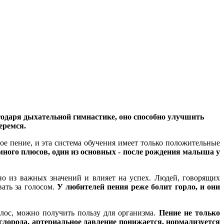
годаря дыхательной гимнастике, оно способно улучшить
еремся.
е пение, и эта система обучения имеет только положительные
много плюсов, один из основных - после рождения малыша у
но из важных значений и влияет на успех. Людей, говорящих
ать за голосом.
У любителей пения реже болит горло, и они
олос, можно получить пользу для организма.
Пение не только
слорода, артериальное давление понижается, нормализуется