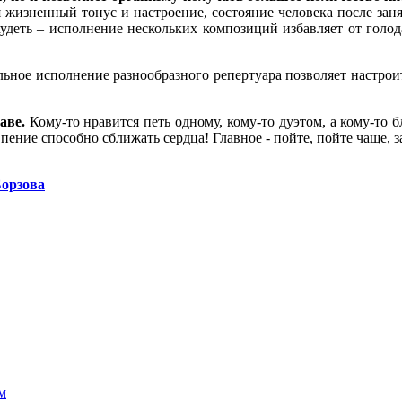
жизненный тонус и настроение, состояние человека после заня
еть – исполнение нескольких композиций избавляет от голода.
ное исполнение разнообразного репертуара позволяет настроит
аве.
Кому-то нравится петь одному, кому-то дуэтом, а кому-то 
дь пение способно сближать сердца! Главное - пойте, пойте чаще, 
Борзова
м