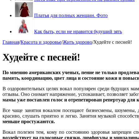
Платья для полных женщин. Фото
Как быть, если не нравится будущий зять
Главная
/
Красота и здоровье
/
Жить здорово
/
Худейте с песней!
Худейте с песней!
По мнению американских ученых, пение не только продлевае
память, координацию, цвет лица и состояние кожи и повыси
В оздоровительных целях вокал популярен среди будущих мам
отзывы. Оно снимает напряжение, успокаивает, позволяет забо
мамы уже поставлен голос и отрепетирован репертуар для
Все чаще занятия вокалом посещают бизнесмены, шоумены, д
красиво, слушать приятно и легко. Занятия музыкой способс
меньше простужаются.
Вокал полезен тем, кому по состоянию здоровья запрещен спо
воздействует на голосовые связки, лимфоузлы и миндалины