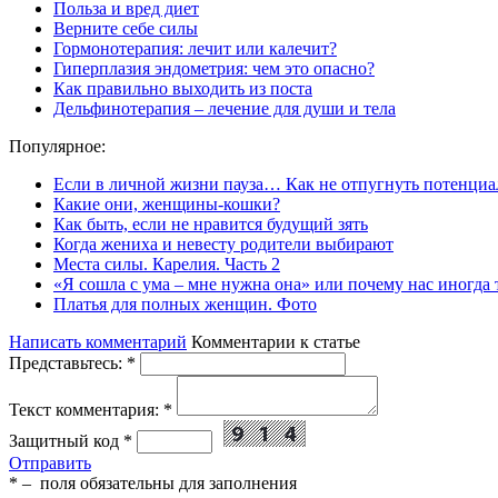
Польза и вред диет
Верните себе силы
Гормонотерапия: лечит или калечит?
Гиперплазия эндометрия: чем это опасно?
Как правильно выходить из поста
Дельфинотерапия – лечение для души и тела
Популярное:
Если в личной жизни пауза… Как не отпугнуть потенциа
Какие они, женщины-кошки?
Как быть, если не нравится будущий зять
Когда жениха и невесту родители выбирают
Места силы. Карелия. Часть 2
«Я сошла с ума – мне нужна она» или почему нас иногда
Платья для полных женщин. Фото
Написать комментарий
Комментарии к статье
Представьтесь:
*
Текст комментария:
*
Защитный код
*
Отправить
*
– поля обязательны для заполнения