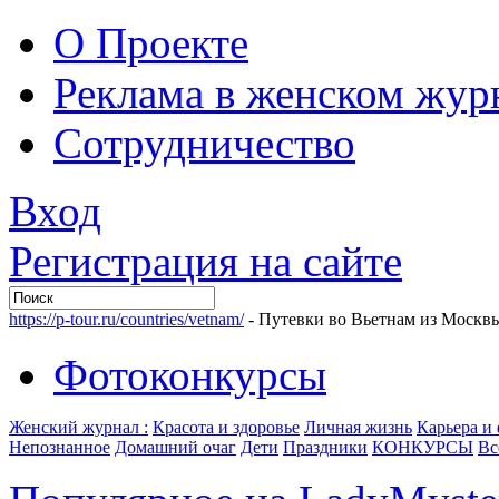
О Проекте
Реклама в женском жур
Сотрудничество
Вход
Регистрация на сайте
https://p-tour.ru/countries/vetnam/
- Путевки во Вьетнам из Москв
Фотоконкурсы
Женский журнал :
Красота и здоровье
Личная жизнь
Карьера и
Непознанное
Домашний очаг
Дети
Праздники
КОНКУРСЫ
Вс