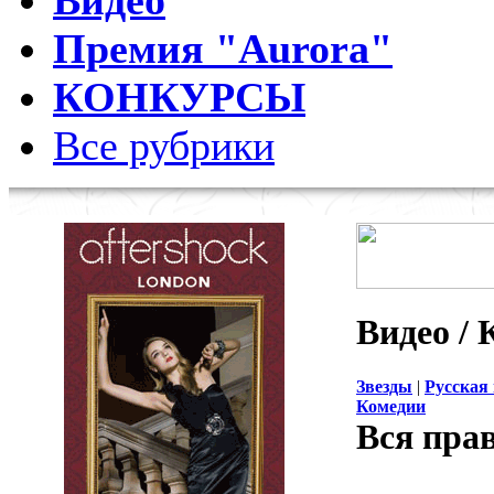
Видео
Премия "Aurora"
КОНКУРСЫ
Все рубрики
Видео / 
Звезды
|
Русская
Комедии
Вся прав