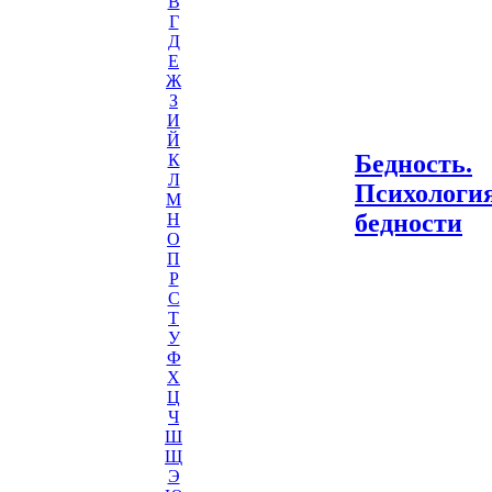
В
Г
Д
Е
Ж
З
И
Й
Бедность.
К
Л
Психологи
М
бедности
Н
О
П
Р
С
Т
У
Ф
Х
Ц
Ч
Ш
Щ
Э