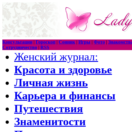
Консультации
|
Гороскоп
|
Сонник
|
Игры
|
Фото
|
Знакомств
Сотрудничество
|
RSS
Женский журнал:
Красота и здоровье
Личная жизнь
Карьера и финансы
Путешествия
Знаменитости