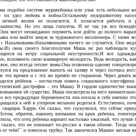
ма подобна системе муравейника или улья: есть небольшое ко
– их удел любовь и война.Остальному недоразвитому насе
 личной жизни не полагается. А полагается работать и р
ьшинства. Но это лишь гипотеза. И не так уж все безнад
 Они могут неожиданно поумнеть или дойти до полного маразм
яка или выйти замуж за чудоковатого миллионера. С ними мо
о с Нахалковыми-Нахалявиными ничего не случается. Они медл
бы.Из окна своего благополучия Маша не раз наблюдала к
ающиеся на ветру социальной неустроености.И вот однажд
ое, вспомнить свою кошмарную молодость. Ведь молодость, как
вое, оно всегда теплее зимы.Она позвонила одному олицитвор
нулся на предложение выпить на халяву и через полчаса восс
 тех времен и с тех же времён не стиранном. Через девять м
дился ребёнок – несчастная помесь социального олигофрена 
етический дистрофик – это Маша). В гордом одиночестве выш
лознакомое ей существо. Маша посмотрела на него внимательно
во все предыдущие беременности она носила в себе именно это
вращался к ней в упорном желании родиться. Естественно, поче
сварщик Харри. Он сказал, что соскучился, что сейчас прие
отом, обратив, наконец внимание на крик ребенка, поинтере
снила, что отец ребенка вариант настолько ужасный, что лучше 
 сказал, что не понимает по-русски в таком объеме. Тогда она 
 от тебя!´´ и повесила трубку. Так закончился Машин заплыв в