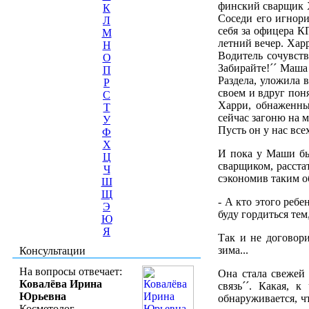
финский сварщик Х
К
Соседи его игнори
Л
себя за офицера К
М
летний вечер. Хар
Н
Водитель сочувств
О
Забирайте!´´ Маша
П
Раздела, уложила 
Р
своем и вдруг пон
С
Харри, обнаженный
Т
сейчас загоню на ме
У
Пусть он у нас все
Ф
Х
И пока у Маши бы
Ц
сварщиком, расста
Ч
сэкономив таким о
Ш
Щ
- А кто этого ребе
Э
буду гордиться тем,
Ю
Я
Так и не договори
зима...
Консультации
На вопросы отвечает:
Она стала свежей 
Ковалёва Ирина
связь´´. Какая, к
Юрьевна
обнаруживается, чт
Косметолог