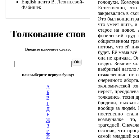
English центр В. Леонтьевой-
голодухи. Коммун
Фабишек
Естественно, чт
закрывались в сво
Это был концентра
что умеет шить, 
старое на новое.
Толкование снов
физический труд в
общественном транс
потому, что ей ни
Введите ключевое слово:
будет. Её мама вс
она не кричала. Он
глядят. Зимние хо
выбритый наголо л
отяжелевшие от с
или выберите первую букву:
очередного аборта
экономической зо
А
нерест, преодолев
Б
толкались, тесня д
В
бродили, выхваты
Г
вообще за людей.
Д
постепенно стал
Е
коммуналке – то, 
Ж
трагедией. Сначал
З
осознав, что про
И
самой младшей жи
Й