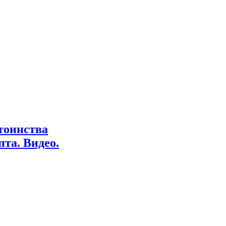
тоинства
пта. Видео.