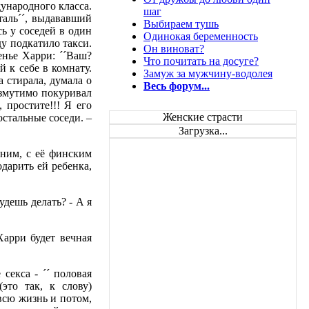
ународного класса.
шаг
таль´´, выдававший
Выбираем тушь
ь у соседей в один
Одинокая беременность
ду подкатило такси.
Он виноват?
енье Харри: ´´Ваш?
Что почитать на досуге?
 к себе в комнату.
Замуж за мужчину-водолея
а стирала, думала о
Весь форум...
озмутимо покуривал
 простите!!! Я его
Женские страсти
 остальные соседи. –
Загрузка...
ним, с её финским
одарить ей ребенка,
удешь делать? - А я
Харри будет вечная
секса - ´´ половая
(это так, к слову)
 всю жизнь и потом,