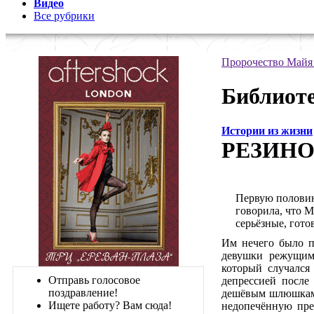
Видео
Все рубрики
Пророчество Майя
Библиоте
Истории из жизни
РЕЗИНО
Первую половин
говорила, что 
серьёзные, гото
Им нечего было п
девушки режущим
который случался
Отправь голосовое
депрессией после
поздравление!
дешёвым шлюшкам,
Ищете работу? Вам сюда!
недопечённую пре