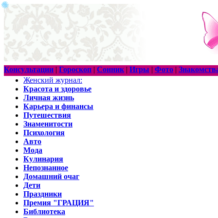
Консультации
|
Гороскоп
|
Сонник
|
Игры
|
Фото
|
Знакомств
Женский журнал:
Красота и здоровье
Личная жизнь
Карьера и финансы
Путешествия
Знаменитости
Психология
Авто
Мода
Кулинария
Непознанное
Домашний очаг
Дети
Праздники
Премия "ГРАЦИЯ"
Библиотека