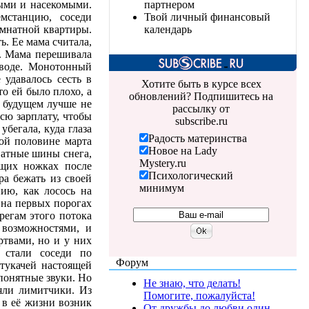
ыми и насекомыми.
партнером
мстанцию, соседи
Твой личный финансовый
омнатной квартиры.
календарь
. Ее мама считала,
. Мама перешивала
аводе. Монотонный
 удавалось сесть в
Хотите быть в курсе всех
то ей было плохо, а
обновлений? Подпишитесь на
м будущем лучше не
рассылку от
всю зарплату, чтобы
subscribe.ru
убегала, куда глаза
Радость материнства
рой половине марта
Новое на Lady
ватные шины снега,
Mystery.ru
ащих ножках после
Психологический
ра бежать из своей
минимум
ию, как лосось на
 на первых порогах
ерегам этого потока
 возможностями, и
твами, но и у них
 стали соседи по
Форум
стукачей настоящей
понятные звуки. Но
Не знаю, что делать!
яли лимитчики. Из
Помогите, пожалуйста!
в её жизни возник
От дружбы до любви один