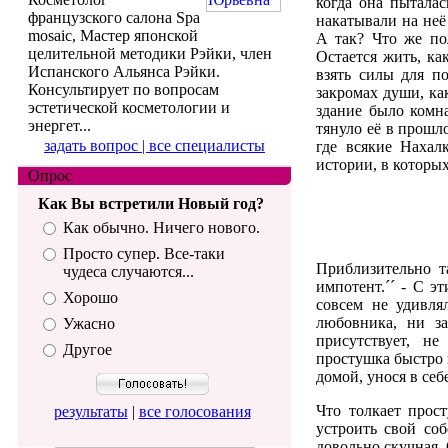
когда она пыталас
французского салона Spa
накатывали на неё
mosaic, Мастер японской
А так? Что же пол
целительной методики Рэйки, член
Остается жить, ка
Испанского Альянса Рэйки.
взять силы для п
Консультирует по вопросам
закромах души, ка
эстетической косметологии и
здание было комн
энергет...
тянуло её в прошло
задать вопрос |
все специалисты
где всякие Нахал
истории, в которы
Опрос
Как Вы встретили Новый год?
Как обычно. Ничего нового.
Просто супер. Все-таки
Приблизительно т
чудеса случаются...
импотент.´´ - С э
Хорошо
совсем не удивля
любовника, ни з
Ужасно
присутствует, не
Другое
простушка быстро 
домой, унося в се
Что толкает прос
результаты
|
все голосования
устроить свой соб
довольно скучная.