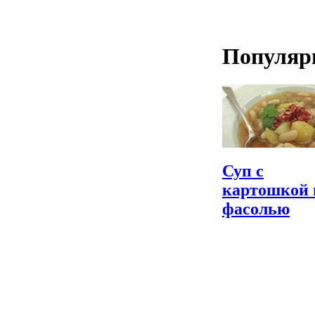
Популяр
Суп с
картошкой 
фасолью