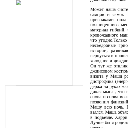
Может наша систе
самцов и самок 
признаками пола
полноценного мен
материал гибкий.
кровожадного мань
что угодно.Тольк
несъедобные гри
истории, развив
вернуться в прошл
холодное и дождли
Он тут же отклик
джинсовом костюме
визита y Маши ро
дистрофика (энерг
держа на руках ма
дикая мысль, что 
снова и снова воз
позвонил финский 
Машу всю ночь. П
взялся. Маша объя
в подъезде. Харри
Лучше бы я родила
нерест.