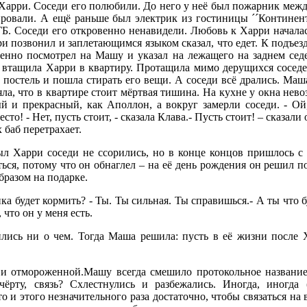
арри. Соседи его полюбили. До него у неё был пожарник межд
ровали. А ещё раньше был электрик из гостиницы ´´Континен
ГБ. Соседи его откровенно ненавидели. Любовь к Харри началас
ри позвонил и заплетающимся языком сказал, что едет. К подъез
енно посмотрел на Машу и указал на лежащего на заднем сед
 втащила Харри в квартиру. Протащила мимо дерущихся соседей
в постель и пошла стирать его вещи. А соседи всё дрались. Маш
яла, что в квартире стоит мёртвая тишина. На кухне у окна нев
 и прекрасный, как Аполлон, а вокруг замерли соседи. - Ой,
сто! - Нет, пусть стоит, - сказала Клава.- Пусть стоит! – сказали
х баб перетрахает.
л Харри соседи не ссорились, но в конце концов пришлось с 
ться, потому что он обнаглел – на её день рождения он решил п
бразом на подарке.
нка будет кормить? - Ты. Ты сильная. Ты справишься.- А ты что б
 что он у меня есть.
лись ни о чем. Тогда Маша решила: пусть в её жизни после 
и отмороженной.Машу всегда смешило протокольное название 
 чёрту, связь? Схлестнулись и разбежались. Иногда, иногда 
о и этого незначительного раза достаточно, чтобы связаться на