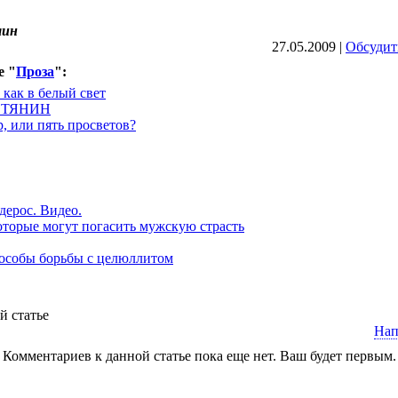
лин
27.05.2009 |
Обсудит
е "
Проза
":
 как в белый свет
ТЯНИН
, или пять просветов?
ерос. Видео.
оторые могут погасить мужскую страсть
особы борьбы с целюллитом
й статье
Нап
Комментариев к данной статье пока еще нет. Ваш будет первым.