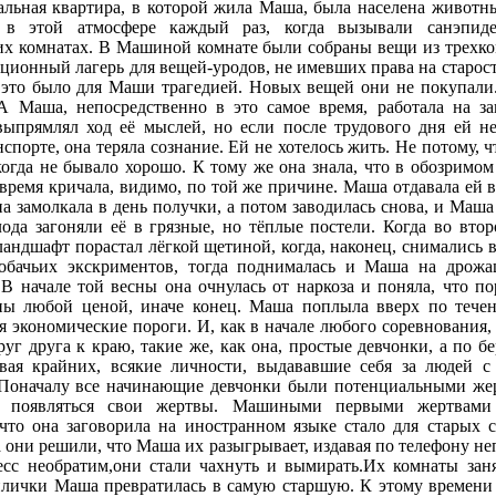
альная квартира, в которой жила Маша, была населена животн
о в этой атмосфере каждый раз, когда вызывали санэпиде
их комнатах. В Машиной комнате были собраны вещи из трехк
ционный лагерь для вещей-уродов, не имевших права на старость
и это было для Маши трагедией. Новых вещей они не покупали
 А Маша, непосредственно в это самое время, работала на з
ыпрямлял ход её мыслей, но если после трудового дня ей не
порте, она теряла сознание. Ей не хотелось жить. Не потому, ч
когда не бывало хорошо. К тому же она знала, что в обозримо
ё время кричала, видимо, по той же причине. Маша отдавала ей 
а замолкала в день получки, а потом заводилась снова, и Маша 
лода загоняли её в грязные, но тёплые постели. Когда во вто
андшафт порастал лёгкой щетиной, когда, наконец, снимались 
обачьих экскриментов, тогда поднималась и Маша на дрож
.В начале той весны она очнулась от наркоза и поняла, что по
ны любой ценой, иначе конец. Маша поплыла вверх по течен
ая экономические пороги. И, как в начале любого соревнования,
руг друга к краю, такие же, как она, простые девчонки, а по б
вая крайних, всякие личности, выдававшие себя за людей с
 Поначалу все начинающие девчонки были потенциальными жер
и появляться свои жертвы. Машиными первыми жертвами
что она заговорила на иностранном языке стало для старых 
а они решили, что Маша их разыгрывает, издавая по телефону не
цесс необратим,они стали чахнуть и вымирать.Их комнаты зан
лички Маша превратилась в самую старшую. К этому времени 