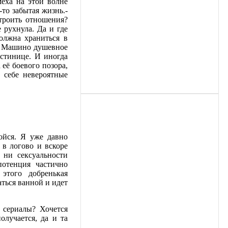
меха на этой волне
то забытая жизнь.-
строить отношения?
 рухнула. Да и где
олжна храниться в
 А Машино душевное
стинице. И иногда
 её боевого позора,
 себе невероятные
ойся. Я уже давно
 в логово и вскоре
 ни сексуальности
потенция частично
 этого добренькая
ться ванной и идет
 сериалы? Хочется
олучается, да и та