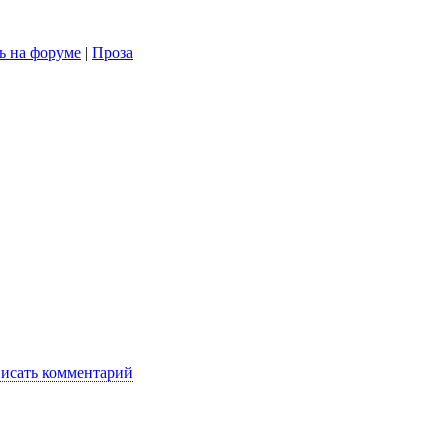
ь на форуме
|
Проза
исать комментарий