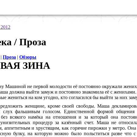
 2012
ка / Проза
|
Проза
|
Обзоры
ВАЯ ЗИНА
у Машиной не первой молодости её постоянно окружали жених
Маша должна выйти замуж и постоянно знакомила её с женихами
вые жениться на ком угодно, кто согласился бы выйти за них зам
редложить женщине, кроме своей свободы. Маша декламиров
 слух фальшивым голосом. Единственной формой общения д
 без всякого намёка на отношения и за который она постоян
 унизительных процедур за казённый счет. Маша не относил
 аппетитным и хрустящим, как горячие пирожки у метро. Она 
сную булку, на которую можно было польститься разве что с