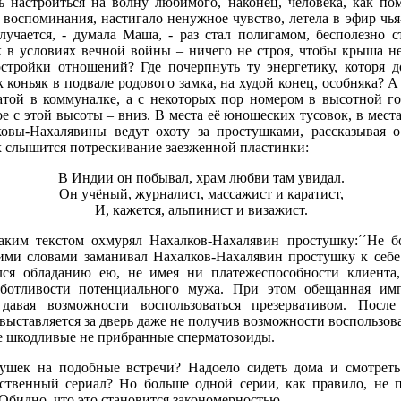
ь настроиться на волну любимого, наконец, человека, как по
 воспоминания, настигало ненужное чувство, летела в эфир чья-
учается, - думала Маша, - раз стал полигамом, бесполезно 
к в условиях вечной войны – ничего не строя, чтобы крыша не
остройки отношений? Где почерпнуть ту энергетику, которя д
к коньяк в подвале родового замка, на худой конец, особняка?
атой в коммуналке, а с некоторых поp номером в высотной го
е с этой высоты – вниз. В места её юношеских тусовок, в места
ковы-Нахалявины ведут охоту за простушками, рассказывая о
х слышится потрескивание заезженной пластинки:
В Индии он побывал, храм любви там увидал.
Он учёный, журналист, массажист и каратист,
И, кажется, альпинист и визажист.
аким текстом охмурял Нахалков-Нахалявин простушку:´´Не б
тими словами заманивал Нахалков-Нахалявин простушку к себе
лся обладанию ею, не имея ни платежеспособности клиента,
аботливости потенциального мужа. При этом обещанная им
 давая возможности воспользоваться презервативом. После
выставляется за дверь даже не получив возможности воспользова
бе шкодливые не прибранные сперматозоиды.
тушек на подобные встречи? Надоело сидеть дома и смотреть
ственный сериал? Но больше одной серии, как правило, не п
 Обидно, что это становится закономерностью.