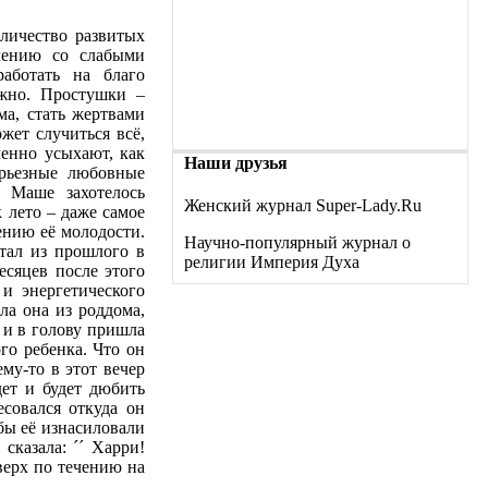
личество развитых
лению со слабыми
аботать на благо
ёжно. Простушки –
а, стать жертвами
жет случиться всё,
енно усыхают, как
Наши друзья
урьезные любовные
ы Маше захотелось
Женский журнал Super-Lady.Ru
 лето – даже самое
ению её молодости.
Научно-популярный журнал о
тал из прошлого в
религии Империя Духа
есяцев после этого
и энергетического
ла она из роддома,
 и в голову пришла
го ребенка. Что он
му-то в этот вечер
дет и будет дюбить
совался откуда он
бы её изнасиловали
сказала: ´´ Харри!
верх по течению на