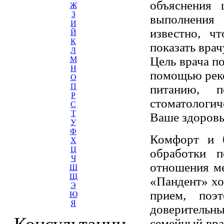
объяснения 
Ж
З
выполнения
И
известно, 
Й
К
показать врач
Л
Цель врача по
М
Н
помощью реко
О
П
питанию, 
Р
стоматологич
С
Т
Ваше здоровь
У
Ф
Комфорт и б
Х
Ц
обработки п
Ч
отношения ме
Ш
Щ
«Пандент» хо
Э
прием, поэ
Ю
Я
доверитель
Консультации
семейный врач