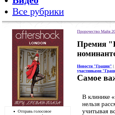
Видео
Все рубрики
Пророчество Майя 2
Премия "
номинант
Новости "Грации"
|
участниками "Грац
Самое важ
В клинике «
нельзя расс
учитывая вс
Отправь голосовое