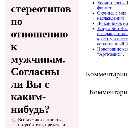
Косметология. 
стереотипов
формат
Окунись в мир 
по
наслаждения!
До кончиков но
Услуга Био-Во
отношению
возвращает во
красоту и восс
к
естественный б
Новогодние ка
"АртМедиЯ".
мужчинам.
Согласны
Комментарии 
ли Вы с
Комментарие
каким-
нибудь?
Все мужики - эгоисты,
потребители, предатели.