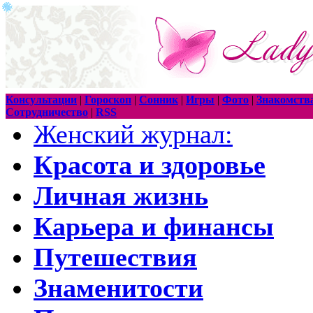
Консультации
|
Гороскоп
|
Сонник
|
Игры
|
Фото
|
Знакомств
Сотрудничество
|
RSS
Женский журнал:
Красота и здоровье
Личная жизнь
Карьера и финансы
Путешествия
Знаменитости