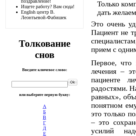
поздравление!
Только ком
Ищете работу? Вам сюда!
дать желаем
English центр В.
Леонтьевой-Фабишек
Это очень уд
Пациент не т
специалиста
Толкование
прием с одни
снов
Первое, что 
лечения – э
Введите ключевое слово:
пациенте л
радостями. Н
или выберите первую букву:
равных», объ
понятном ему
А
Б
это только п
В
– это сохран
Г
Д
усилий над
Е