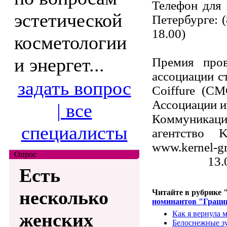
Телефон для 
эстетической
Петербурге: (
18.00)
косметологии
и энергет...
Премия про
ассоциации ст
задать вопрос
Coiffure (C
Ассоциации 
|
все
Коммуникаци
специалисты
агентство 
www.kernel-gr
Опрос
13.
Есть
несколько
Читайте в рубрике 
номинантов "Граци
Как я вернула 
женских
Белоснежные зу