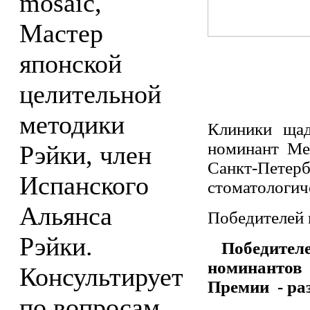
mosaic,
Мастер
японской
целительной
методики
Клиники ща
номинант Ме
Рэйки, член
Санкт-Пет
Испанского
стоматологич
Альянса
Победителей 
Рэйки.
Победител
номинантов
Консультирует
Премии - раз
по вопросам