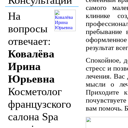
самого мале
На
клинике со
профессио
вопросы
пребывание в
отвечает:
оформленно
результат все
Ковалёва
Спокойное, д
Ирина
стресс и позв
лечения. Вас
Юрьевна
мысли о леч
Косметолог
Приходите 
почувствуете
французского
вам помочь. Б
салона Spa