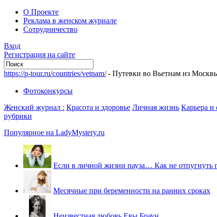
О Проекте
Реклама в женском журнале
Сотрудничество
Вход
Регистрация на сайте
https://p-tour.ru/countries/vetnam/
- Путевки во Вьетнам из Москв
Фотоконкурсы
Женский журнал :
Красота и здоровье
Личная жизнь
Карьера и
рубрики
Популярное на LadyMystery.ru
Если в личной жизни пауза… Как не отпугнуть 
Месячные при беременности на ранних сроках
Неизвестная любовь Евы Браун