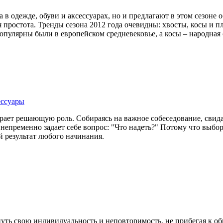
в одежде, обуви и аксессуарах, но и предлагают в этом сезон
 простота. Тренды сезона 2012 года очевидны: хвосты, косы и п
пулярны были в европейском средневековье, а косы – народная 
ессуары
рает решающую роль. Собираясь на важное собеседование, свидан
 непременно задает себе вопрос: "Что надеть?" Потому что выбо
й результат любого начинания.
ть свою индивидуальность и неповторимость, не прибегая к об