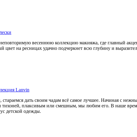
лески
– неповторимую весеннюю коллекцию макияжа, где главный акцен
ый цвет на ресницах удачно подчеркнет всю глубину и выразител
лекция Lanvin
е, стараемся дать своим чадам всё самое лучшее. Начиная с нежн
и тихоней, плаксивым или смешным, мы любим его. В наше врем
кус детской одежды.