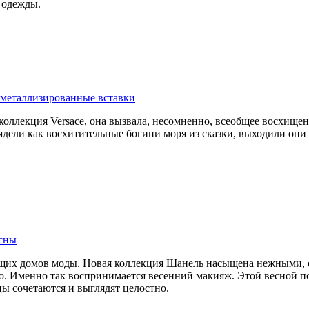
 одежды.
и металлизированные вставки
оллекция Versace, она вызвала, несомненно, всеобщее восхище
ядели как восхитительные богини моря из сказки, выходили они 
есны
ущих домов моды. Новая коллекция Шанель насыщена нежными, 
но. Именно так воспринимается весенний макияж. Этой весной 
ы сочетаются и выглядят целостно.