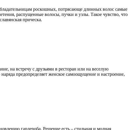
е обладательницам роскошных, потрясающе длинных волос самые
летения, распущенные волосы, пучки и узлы. Такое чувство, что
славянская прическа.
ие, на встречу с друзьями в ресторан или на веселую
р наряда предопределяет женское самоощущение и настроение,
новлению гардероба. Решение есть – стильная и модная