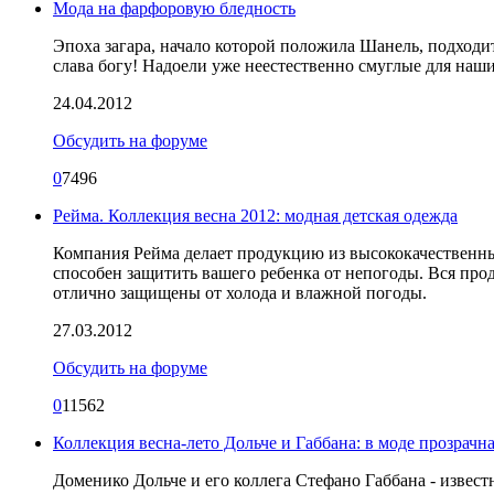
Мода на фарфоровую бледность
Эпоха загара, начало которой положила Шанель, подходи
слава богу! Надоели уже неестественно смуглые для наши
24.04.2012
Обсудить на форуме
0
7496
Рейма. Коллекция весна 2012: модная детская одежда
Компания Рейма делает продукцию из высококачественны
способен защитить вашего ребенка от непогоды. Вся про
отлично защищены от холода и влажной погоды.
27.03.2012
Обсудить на форуме
0
11562
Коллекция весна-лето Дольче и Габбана: в моде прозрачн
Доменико Дольче и его коллега Стефано Габбана - извест