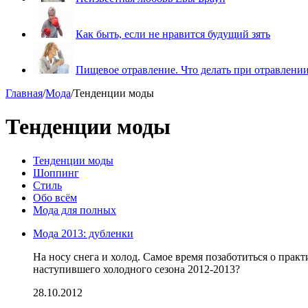
Как быть, если не нравится будущий зять
Пищевое отравление. Что делать при отравлени
Главная
/
Мода
/
Тенденции моды
Тенденции моды
Тенденции моды
Шоппинг
Стиль
Обо всём
Мода для полных
Мода 2013: дубленки
На носу снега и холод. Самое время позаботиться о пра
наступившего холодного сезона 2012-2013?
28.10.2012